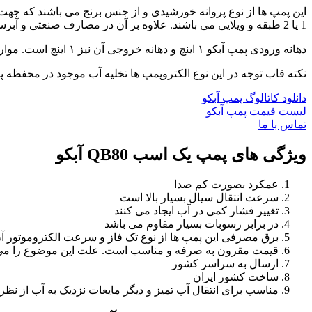
این پمپ ها از نوع پروانه خورشیدی و از جنس برنج می باشند که جهت
1 یا 2 طبقه و ویلایی می باشند. علاوه بر آن در مصارف صنعتی و آبرسانی و همچنین سیرکولاسیون و افزایش فشار آب سرد و گرم نیز کاربرد دارند.
دهانه ورودی پمپ آبکو ۱ اینچ و دهانه خروجی آن نیز ۱ اینچ است. موارد استفاده این پمپ بالا بوده و شما می توانید در جهات مختلف از آن استفاده به عمل آورید.
نکته قاب توجه در این نوع الکتروپمپ ها تخلیه آب موجود در محفظه 
دانلود کاتالوگ پمپ آبکو
لیست قیمت پمپ آبکو
تماس با ما
ویژگی های پمپ یک اسب QB80 آبکو
عمکرد بصورت کم صدا
سرعت انتقال سیال بسیار بالا است
تغییر فشار کمی در آب ایجاد می کنند
در برابر رسوبات بسیار مقاوم می باشد
برق مصرفی این پمپ ها از نوع تک فاز و سرعت الکتروموتور آن ها 2900 دور بر دقیقه می
قیمت مقرون به صرفه و مناسب است. علت این موضوع را می توا
ارسال به سراسر کشور
ساخت کشور ایران
مناسب برای انتقال آب تمیز و دیگر مایعات نزدیک به آب از ن