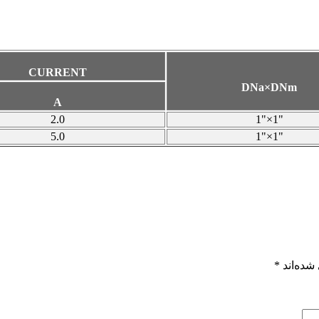
CURRENT
DNa×DNm
A
2
.
0
1"×1"
5.0
1"×1"
شده‌اند
*