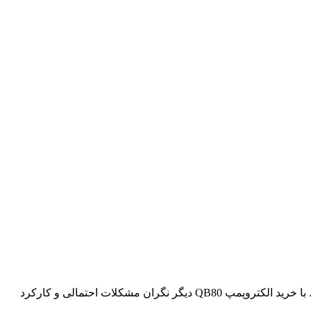
پمپ آب یک اسب تک فاز آبکو QB80 دارای 12 ماه گارانتی خدمات پس فروش می باشد که توسط شرکت آواسیال در نظر گرفته شده است. با خرید الکتروپمپ QB80 دیگر نگران مشکلات احتمالی و کارکرد