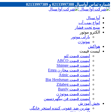
شماره تماس آواسیال 02133997388 و 02133997389
آوا سیال
انواع پمپ آب
منبع تحت فشار
الکترو موتور
بارلی موتور
موتوژن
هواکش
لیست قیمت
لیست قیمت لئو
لیست قیمت ABCO
لیست قیمت Shimge
لیست قیمت مخازن Emra
لیست قیمت Atinic
لیست قیمت Big Herdsman
لیست قیمت Zilabeg
لیست قیمت Barely
لیست قیمت موتوژن
لیست قیمت فن بیگهردسمن
بخش آموزش
بهترین ضد عفونی کننده استخر خانگی