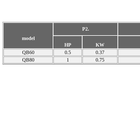
P2.
model
HP
KW
QB60
0.5
0.
37
QB80
1
0.75