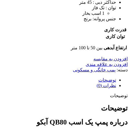
حداکثر دبی : 45 متر
توان : تک فاز
1 اسب بخار
جنس پروانه: برنج
قدرت کاری
توان کاری
ارتفاع آبدهی
بین 50 تا 100 متر
افزودن به مقایسه
افزودن به علاقه مندی
دسته:
پمپ خانگی و مسکونی
توضیحات
نظرات (0)
توضیحات
توضیحات
درباره پمپ یک اسب QB80 آبکو