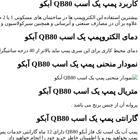
کاربرد پمپ یک اسب QB80 آبکو
بیشترین استفاده این الکتروپمپ ها در ساختمان های مسکونی 1 یا 2 طبقه و ویلایی می باشند.
علاوه بر آن در مصارف صنعتی و آبرسانی و همچنین سیرکولاسیون و اف
دمای الکتروپمپ یک اسب QB80 آبکو
دمای محیط کاری برای این سری پمپ نباید بالاتر از 40 درجه سانتیگراد باشد. در غیر اینصورت مجوب خسارت و صدمه به پمپ می شود.
نمودار منحنی پمپ یک اسب QB80 آبکو
متریال پمپ یک اسب QB80 آبکو
پروانه آن از جنس برنج می باشد .
گارانتی پمپ یک اسب QB80 آبکو
پمپ نخواهید بود و با اطمینان خاطر خرید خود را انجام خواهید داد.