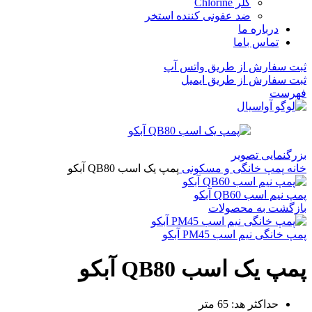
کلر Chlorine
ضد عفونی کننده استخر
درباره ما
تماس باما
ثبت سفارش از طریق واتس آپ
ثبت سفارش از طریق ایمیل
فهرست
بزرگنمایی تصویر
خانه
پمپ خانگی و مسکونی
پمپ یک اسب QB80 آبکو
پمپ نیم اسب QB60 آبکو
بازگشت به محصولات
پمپ خانگی نیم اسب PM45 آبکو
پمپ یک اسب QB80 آبکو
حداکثر هد: 65 متر