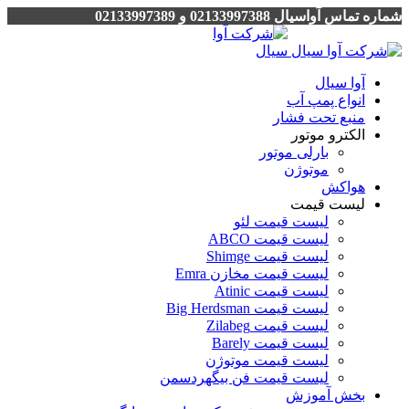
شماره تماس آواسیال 02133997388 و 02133997389
آوا سیال
انواع پمپ آب
منبع تحت فشار
الکترو موتور
بارلی موتور
موتوژن
هواکش
لیست قیمت
لیست قیمت لئو
لیست قیمت ABCO
لیست قیمت Shimge
لیست قیمت مخازن Emra
لیست قیمت Atinic
لیست قیمت Big Herdsman
لیست قیمت Zilabeg
لیست قیمت Barely
لیست قیمت موتوژن
لیست قیمت فن بیگهردسمن
بخش آموزش