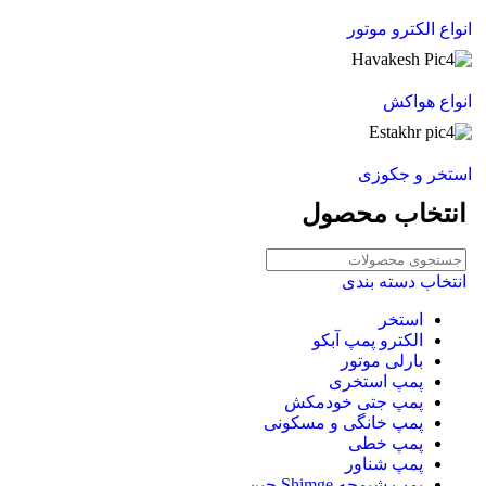
انواع الکترو موتور
انواع هواکش
استخر و جکوزی
انتخاب محصول
انتخاب دسته بندی
استخر
الکترو پمپ آبکو
بارلی موتور
پمپ استخری
پمپ جتی خودمکش
پمپ خانگی و مسکونی
پمپ خطی
پمپ شناور
پمپ شیمجه Shimge چین