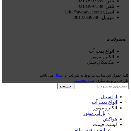
تلفن: 021
33997389
تلفن:
02133997388
ایمیل: info@avasayal.com
موبایل: 09122849746
محصولات ما
انواع پمپ آب
الکترو موتور
مکانیکال سیل
کلیه حقوق این سایت مربوط به شرکت
آوا سیال
می باشد
طراحی و بهینه سازی
عماد معصومی
جستجو
آوا سیال
انواع پمپ آب
الکترو موتور
بارلی موتور
هواکش
لیست قیمت
لیست قیمت لئو