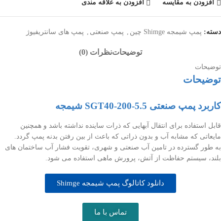
افزودن به مقایسه
افزودن به علاقه مندی
دسته:
پمپ شیمجه Shimge چین
,
پمپ صنعتی
,
پمپ های سانتریفیوژ
توضیحات
نظرات (0)
توضیحات
توضیحات
کاربرد پمپ صنعتی SGT40-200-5.5 شیمجه
قابل استفاده برای انتقال آبهایی که ذرات ساینده نداشته باشد و همچنین
مایعاتی که مشابه آب و بدون ذراتی که باعث از بین رفتن بدنه پمپ گردد.
به طور گسترده در تامین آب صنعتی و شهری، تقویت فشار آب ساختمان های
بلند، سیستم حفاظت از آتش، پرورش ماهی استفاده می شود.
دانلود کاتالوگ پمپ شیمجه Shimge
تماس با ما