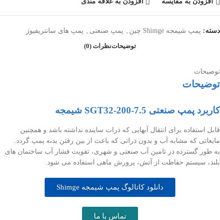
افزودن به مقایسه
افزودن به علاقه مندی
دسته:
پمپ شیمجه Shimge چین
,
پمپ صنعتی
,
پمپ های سانتریفیوژ
توضیحات
نظرات (0)
توضیحات
توضیحات
کاربرد پمپ صنعتی SGT32-200-7.5 شیمجه
قابل استفاده برای انتقال آبهایی که ذرات ساینده نداشته باشد و همچنین
مایعاتی که مشابه آب و بدون ذراتی که باعث از بین رفتن بدنه پمپ گردد.
به طور گسترده در تامین آب صنعتی و شهری، تقویت فشار آب ساختمان های
بلند، سیستم حفاظت از آتش، پرورش ماهی استفاده می شود.
دانلود کاتالوگ پمپ شیمجه Shimge
تماس با ما