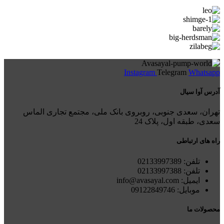
Instagram
Telegram
Whatsapp
آدرس آوا سیال
تهران، سعدی جنوبی، روبروی بانک ملی، مجتمع تجاری الماس
سعدی، طبقه اول، پلاک 24
راه های ارتباطی
تلفن: 021
33997389
تلفن:
02133997388
ایمیل: info@avasayal.com
موبایل: 09122849746
محصولات ما