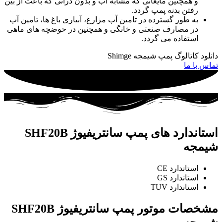
و همچنین مایعاتی که مشابه آب و بدون ذراتی که باعث از بین
رفتن بدنه پمپ گردد.
به طور گسترده در تامین آب مزارع، آبیاری باغ ها، تامین آب
در مصارف صنعتی و خانگی و همچنین در حوضچه های ماهی
استفاده می گردد.
دانلود کاتالوگ پمپ شیمجه Shimge
تماس با ما
استاندارد های پمپ سانتریفیوژ SHF20B
شیمجه
استاندارد CE
استاندارد GS
استاندارد TUV
مشخصات موتور پمپ سانتریفیوژ SHF20B