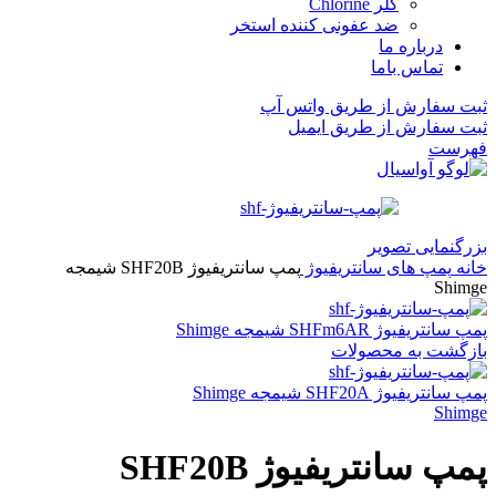
کلر Chlorine
ضد عفونی کننده استخر
درباره ما
تماس باما
ثبت سفارش از طریق واتس آپ
ثبت سفارش از طریق ایمیل
فهرست
بزرگنمایی تصویر
خانه
پمپ های سانتریفیوژ
پمپ سانتریفیوژ SHF20B شیمجه
Shimge
پمپ سانتریفیوژ SHFm6AR شیمجه Shimge
بازگشت به محصولات
پمپ سانتریفیوژ SHF20A شیمجه Shimge
Shimge
پمپ سانتریفیوژ SHF20B