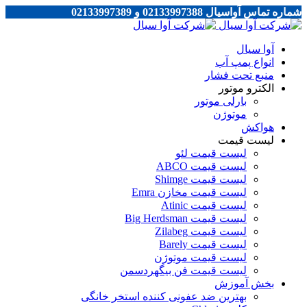
شماره تماس آواسیال 02133997388 و 02133997389
آوا سیال
انواع پمپ آب
منبع تحت فشار
الکترو موتور
بارلی موتور
موتوژن
هواکش
لیست قیمت
لیست قیمت لئو
لیست قیمت ABCO
لیست قیمت Shimge
لیست قیمت مخازن Emra
لیست قیمت Atinic
لیست قیمت Big Herdsman
لیست قیمت Zilabeg
لیست قیمت Barely
لیست قیمت موتوژن
لیست قیمت فن بیگهردسمن
بخش آموزش
بهترین ضد عفونی کننده استخر خانگی