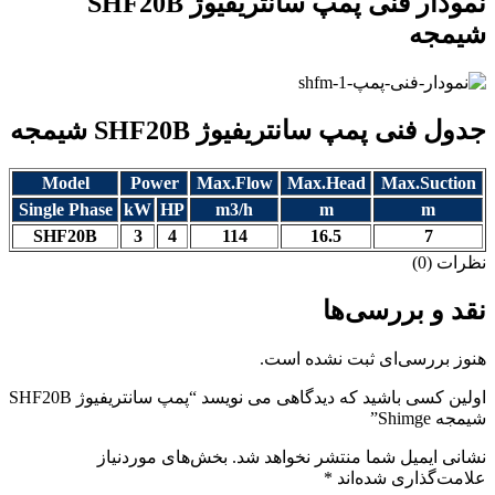
نمودار فنی پمپ سانتریفیوژ SHF20B
شیمجه
جدول فنی پمپ سانتریفیوژ SHF20B شیمجه
Model
Power
Max.Flow
Max.Head
Max.Suction
Single Phase
kW
HP
m3/h
m
m
SHF20B
3
4
114
16.5
7
نظرات (0)
نقد و بررسی‌ها
هنوز بررسی‌ای ثبت نشده است.
اولین کسی باشید که دیدگاهی می نویسد “پمپ سانتریفیوژ SHF20B
شیمجه Shimge”
نشانی ایمیل شما منتشر نخواهد شد.
بخش‌های موردنیاز
علامت‌گذاری شده‌اند
*