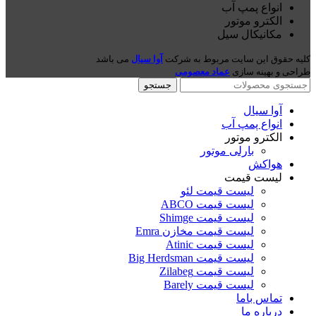
انواع پمپ آب
الکترو موتور
مکانیکال سیل
کلیه حقوق این سایت مربوط به شرکت
آوا سیال
می باشد
طراحی و بهینه سازی
عماد معصومی
جستجو
آوا سیال
انواع پمپ آب
الکترو موتور
بارلی موتور
هواکش
لیست قیمت
لیست قیمت لئو
لیست قیمت ABCO
لیست قیمت Shimge
لیست قیمت مخازن Emra
لیست قیمت Atinic
لیست قیمت Big Herdsman
لیست قیمت Zilabeg
لیست قیمت Barely
تماس باما
درباره ما