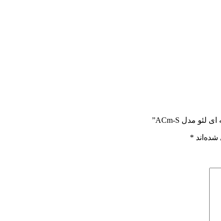
و مدل ACm-S”
شده‌اند
*