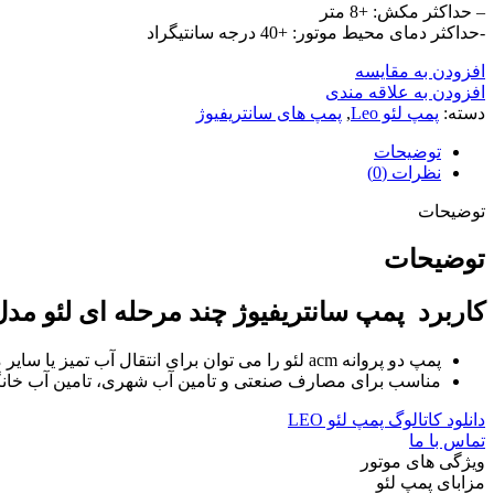
– حداکثر مکش: +8 متر
-حداکثر دمای محیط موتور: +40 درجه سانتیگراد
افزودن به مقایسه
افزودن به علاقه مندی
دسته:
پمپ لئو Leo
,
پمپ های سانتریفیوژ
توضیحات
نظرات (0)
توضیحات
توضیحات
کاربرد پمپ سانتریفیوژ چند مرحله ای لئو مدل Cm-S
پمپ دو پروانه acm لئو را می توان برای انتقال آب تمیز یا سایر مایعات مشابه آب از نظر خواص فیزیکی و شیمیایی استفاده کرد.
مناسب برای مصارف صنعتی و تامین آب شهری، تامین آب خانگی، 
دانلود کاتالوگ پمپ لئو LEO
تماس با ما
ویژگی های موتور
مزابای پمپ لئو