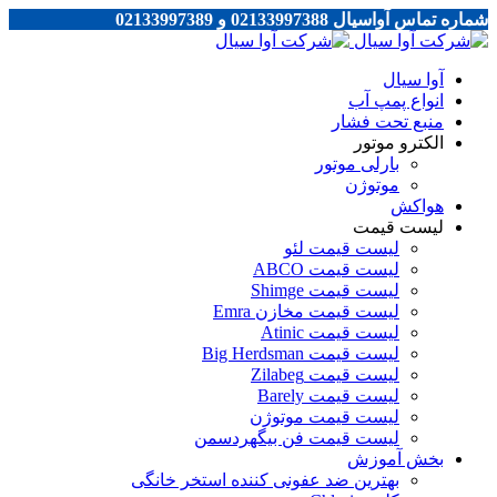
شماره تماس آواسیال 02133997388 و 02133997389
آوا سیال
انواع پمپ آب
منبع تحت فشار
الکترو موتور
بارلی موتور
موتوژن
هواکش
لیست قیمت
لیست قیمت لئو
لیست قیمت ABCO
لیست قیمت Shimge
لیست قیمت مخازن Emra
لیست قیمت Atinic
لیست قیمت Big Herdsman
لیست قیمت Zilabeg
لیست قیمت Barely
لیست قیمت موتوژن
لیست قیمت فن بیگهردسمن
بخش آموزش
بهترین ضد عفونی کننده استخر خانگی