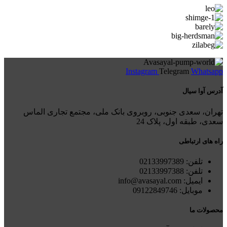
Instagram
Telegram
Whatsapp
آدرس آوا سیال
تهران، سعدی جنوبی، روبروی بانک ملی، مجتمع تجاری الماس
سعدی، طبقه اول، پلاک 24
راه های ارتباطی
تلفن: 021
33997389
تلفن:
02133997388
ایمیل: info@avasayal.com
موبایل: 09122849746
محصولات ما