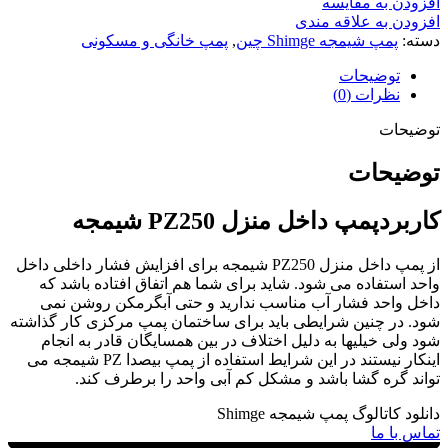
افزودن به مقایسه
افزودن به علاقه مندی
دسته:
پمپ شیمجه Shimge چین
,
پمپ خانگی و مسکونی
توضیحات
نظرات (0)
توضیحات
توضیحات
کاربردپمپ داخل منزل PZ250 شیمجه
از پمپ داخل منزل PZ250 شیمجه برای افزایش فشار داخلی داخل
واحد استفاده می شود. شاید برای شما هم اتفاق افتاده باشد که
داخل واحد فشار آب مناسب ندارید و حتی آبگرمکن روشن نمی
شود. در چنین شرایطی باید برای ساختمان پمپ مرکزی کار گذاشته
شود ولی خیلیها به دلیل اختلاف در بین همسایگان قادر به انجام
اینکار نیستند در این شرایط استفاده از پمپ بیصدا PZ شیمجه می
تواند گره گشا باشد و مشکل کم آبی واحد را برطرف کند.
دانلود کاتالوگ پمپ شیمجه Shimge
تماس با ما