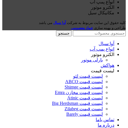
انواع پمپ آب
الکترو موتور
مکانیکال سیل
کلیه حقوق این سایت مربوط به شرکت
آوا سیال
می باشد
طراحی و بهینه سازی
عماد معصومی
جستجو
آوا سیال
انواع پمپ آب
الکترو موتور
بارلی موتور
هواکش
لیست قیمت
لیست قیمت لئو
لیست قیمت ABCO
لیست قیمت Shimge
لیست قیمت مخازن Emra
لیست قیمت Atinic
لیست قیمت Big Herdsman
لیست قیمت Zilabeg
لیست قیمت Barely
تماس باما
درباره ما