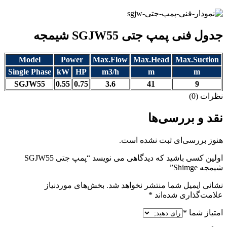
جدول فنی پمپ جتی SGJW55 شیمجه
Model
Power
Max.Flow
Max.Head
Max.Suction
Single Phase
kW
HP
m3/h
m
m
SGJW55
0.55
0.75
3.6
41
9
نظرات (0)
نقد و بررسی‌ها
هنوز بررسی‌ای ثبت نشده است.
اولین کسی باشید که دیدگاهی می نویسد “پمپ جتی SGJW55
شیمجه Shimge”
نشانی ایمیل شما منتشر نخواهد شد.
بخش‌های موردنیاز
علامت‌گذاری شده‌اند
*
امتیاز شما
*