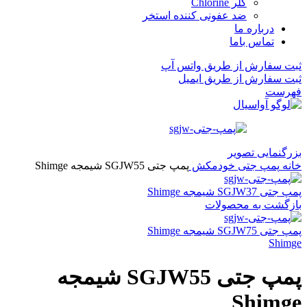
کلر Chlorine
ضد عفونی کننده استخر
درباره ما
تماس باما
ثبت سفارش از طریق واتس آپ
ثبت سفارش از طریق ایمیل
فهرست
بزرگنمایی تصویر
خانه
پمپ جتی خودمکش
پمپ جتی SGJW55 شیمجه Shimge
پمپ جتی SGJW37 شیمجه Shimge
بازگشت به محصولات
پمپ جتی SGJW75 شیمجه Shimge
Shimge
پمپ جتی SGJW55 شیمجه
Shimge