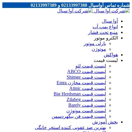
شماره تماس آواسیال 02133997388 و 02133997389
آوا سیال
انواع پمپ آب
منبع تحت فشار
الکترو موتور
بارلی موتور
موتوژن
هواکش
لیست قیمت
لیست قیمت لئو
لیست قیمت ABCO
لیست قیمت Shimge
لیست قیمت مخازن Emra
لیست قیمت Atinic
لیست قیمت Big Herdsman
لیست قیمت Zilabeg
لیست قیمت Barely
لیست قیمت موتوژن
لیست قیمت فن بیگهردسمن
بخش آموزش
بهترین ضد عفونی کننده استخر خانگی