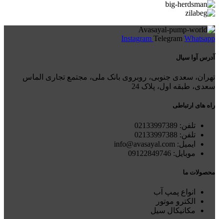
Instagram
Telegram
Whatsapp
آدرس آوا سیال
تهران، سعدی جنوبی، روبروی بانک ملی، مجتمع تجاری الماس
سعدی، طبقه اول، پلاک 24
راه های ارتباطی
تلفن: 021
33997389
تلفن:
02133997388
ایمیل: info@avasayal.com
موبایل: 09122849746
محصولات ما
انواع پمپ آب
الکترو موتور
مکانیکال سیل