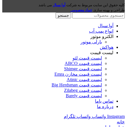
کلیه حقوق این سایت مربوط به شرکت
آوا سیال
می باشد
طراحی و بهینه سازی
عماد معصومی
جستجو
آوا سیال
انواع پمپ آب
الکترو موتور
بارلی موتور
هواکش
لیست قیمت
لیست قیمت لئو
لیست قیمت ABCO
لیست قیمت Shimge
لیست قیمت مخازن Emra
لیست قیمت Atinic
لیست قیمت Big Herdsman
لیست قیمت Zilabeg
لیست قیمت Barely
تماس باما
درباره ما
Instagram
واتساپ
واتساپ
تلگرام
خانه