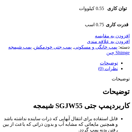
توان کاری
0.55 کیلووات
قدرت کاری
0.75 اسب
افزودن به مقایسه
افزودن به علاقه مندی
دسته:
پمپ خانگی و مسکونی
,
پمپ جتی خودمکش
,
پمپ شیمجه
Shimge چین
توضیحات
نظرات (0)
توضیحات
توضیحات
کاربردپمپ جتی SGJW55 شیمجه
قابل استفاده برای انتقال آبهایی که ذرات ساینده نداشته باشد
و همچنین مایعاتی که مشابه آب و بدون ذراتی که باعث از بین
رفتن بدنه پمپ گردد.