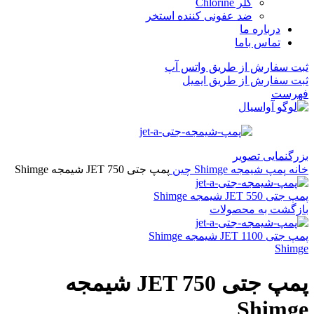
کلر Chlorine
ضد عفونی کننده استخر
درباره ما
تماس باما
ثبت سفارش از طریق واتس آپ
ثبت سفارش از طریق ایمیل
فهرست
بزرگنمایی تصویر
خانه
پمپ شیمجه Shimge چین
پمپ جتی JET 750 شیمجه Shimge
پمپ جتی JET 550 شیمجه Shimge
بازگشت به محصولات
پمپ جتی JET 1100 شیمجه Shimge
Shimge
پمپ جتی JET 750 شیمجه
Shimge