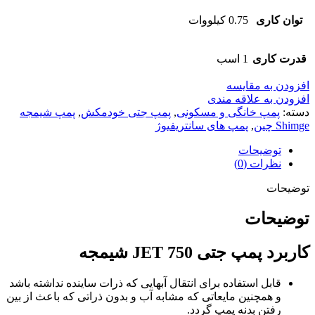
توان کاری
0.75 کیلووات
قدرت کاری
1 اسب
افزودن به مقایسه
افزودن به علاقه مندی
دسته:
پمپ خانگی و مسکونی
,
پمپ جتی خودمکش
,
پمپ شیمجه
Shimge چین
,
پمپ های سانتریفیوژ
توضیحات
نظرات (0)
توضیحات
توضیحات
کاربرد پمپ جتی JET 750 شیمجه
قابل استفاده برای انتقال آبهایی که ذرات ساینده نداشته باشد
و همچنین مایعاتی که مشابه آب و بدون ذراتی که باعث از بین
رفتن بدنه پمپ گردد.