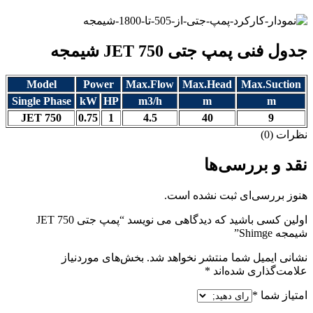
جدول فنی پمپ جتی JET 750 شیمجه
Model
Power
Max.Flow
Max.Head
Max.Suction
Single Phase
kW
HP
m3/h
m
m
JET 750
0.75
1
4.5
40
9
نظرات (0)
نقد و بررسی‌ها
هنوز بررسی‌ای ثبت نشده است.
اولین کسی باشید که دیدگاهی می نویسد “پمپ جتی JET 750
شیمجه Shimge”
نشانی ایمیل شما منتشر نخواهد شد.
بخش‌های موردنیاز
علامت‌گذاری شده‌اند
*
امتیاز شما
*