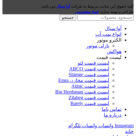
کلیه حقوق این سایت مربوط به شرکت
آوا سیال
می باشد
طراحی و بهینه سازی
عماد معصومی
جستجو
آوا سیال
انواع پمپ آب
الکترو موتور
بارلی موتور
هواکش
لیست قیمت
لیست قیمت لئو
لیست قیمت ABCO
لیست قیمت Shimge
لیست قیمت مخازن Emra
لیست قیمت Atinic
لیست قیمت Big Herdsman
لیست قیمت Zilabeg
لیست قیمت Barely
تماس باما
درباره ما
Instagram
واتساپ
واتساپ
تلگرام
خانه