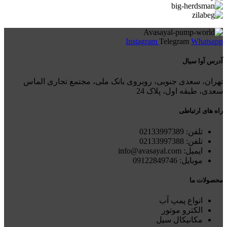
Instagram
Telegram
Whatsapp
آدرس آوا سیال
تهران، سعدی جنوبی، روبروی بانک ملی، مجتمع تجاری الماس
سعدی، طبقه اول، پلاک 24
راه های ارتباطی
تلفن: 021
33997389
تلفن:
02133997388
ایمیل: info@avasayal.com
موبایل: 09122849746
محصولات ما
انواع پمپ آب
الکترو موتور
مکانیکال سیل