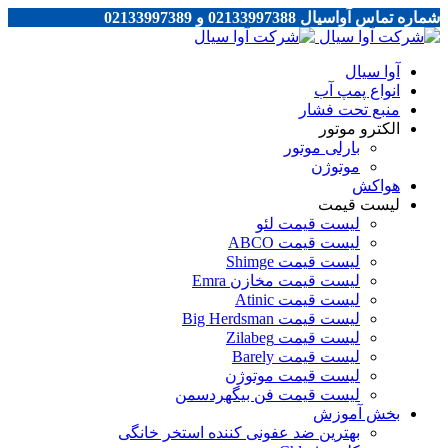
شماره تماس آواسیال 02133997388 و 02133997389
آوا سیال
انواع پمپ آب
منبع تحت فشار
الکترو موتور
بارلی موتور
موتوژن
هواکش
لیست قیمت
لیست قیمت لئو
لیست قیمت ABCO
لیست قیمت Shimge
لیست قیمت مخازن Emra
لیست قیمت Atinic
لیست قیمت Big Herdsman
لیست قیمت Zilabeg
لیست قیمت Barely
لیست قیمت موتوژن
لیست قیمت فن بیگهردسمن
بخش آموزش
بهترین ضد عفونی کننده استخر خانگی