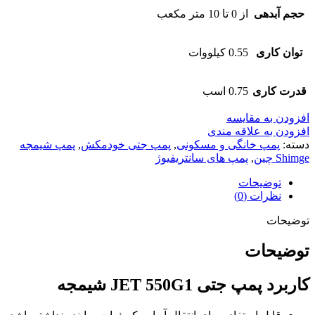
حجم آبدهی
از 0 تا 10 متر مکعب
توان کاری
0.55 کیلووات
قدرت کاری
0.75 اسب
افزودن به مقایسه
افزودن به علاقه مندی
دسته:
پمپ خانگی و مسکونی
,
پمپ جتی خودمکش
,
پمپ شیمجه
Shimge چین
,
پمپ های سانتریفیوژ
توضیحات
نظرات (0)
توضیحات
توضیحات
کاربرد پمپ جتی JET 550G1 شیمجه