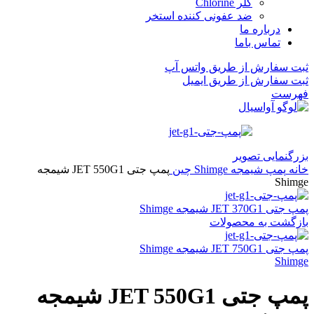
کلر Chlorine
ضد عفونی کننده استخر
درباره ما
تماس باما
ثبت سفارش از طریق واتس آپ
ثبت سفارش از طریق ایمیل
فهرست
بزرگنمایی تصویر
خانه
پمپ شیمجه Shimge چین
پمپ جتی JET 550G1 شیمجه
Shimge
پمپ جتی JET 370G1 شیمجه Shimge
بازگشت به محصولات
پمپ جتی JET 750G1 شیمجه Shimge
Shimge
پمپ جتی JET 550G1 شیمجه