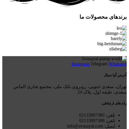
برندهای محصولات ما
Instagram
Telegram
Whatsapp
آدرس آوا سیال
تهران، سعدی جنوبی، روبروی بانک ملی، مجتمع تجاری الماس
سعدی، طبقه اول، پلاک 24
راه های ارتباطی
تلفن: 021
33997389
تلفن:
02133997388
ایمیل: info@avasayal.com