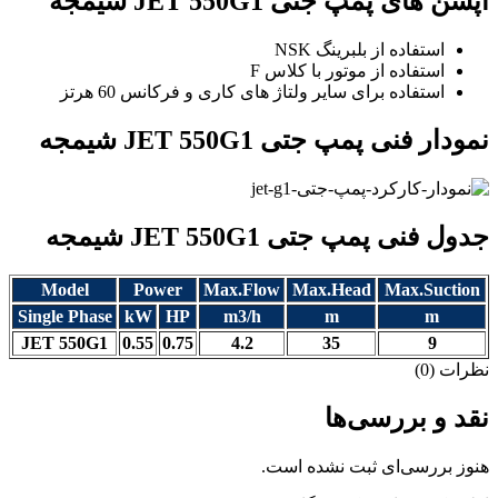
آپشن های پمپ جتی JET 550G1 شیمجه
استفاده از بلبرینگ NSK
استفاده از موتور با کلاس F
استفاده برای سایر ولتاژ های کاری و فرکانس 60 هرتز
نمودار فنی پمپ جتی JET 550G1 شیمجه
جدول فنی پمپ جتی JET 550G1 شیمجه
Model
Power
Max.Flow
Max.Head
Max.Suction
Single Phase
kW
HP
m3/h
m
m
JET 550G1
0.55
0.75
4.2
35
9
نظرات (0)
نقد و بررسی‌ها
هنوز بررسی‌ای ثبت نشده است.