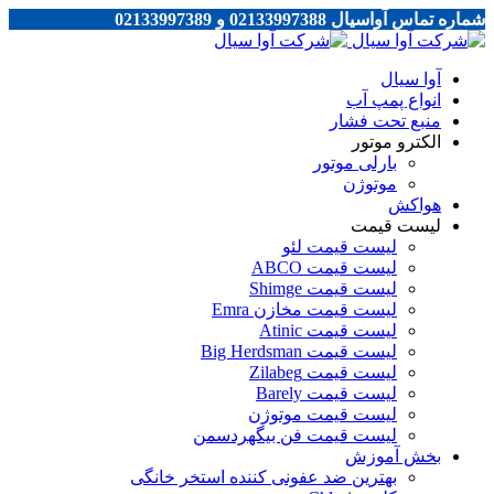
شماره تماس آواسیال 02133997388 و 02133997389
آوا سیال
انواع پمپ آب
منبع تحت فشار
الکترو موتور
بارلی موتور
موتوژن
هواکش
لیست قیمت
لیست قیمت لئو
لیست قیمت ABCO
لیست قیمت Shimge
لیست قیمت مخازن Emra
لیست قیمت Atinic
لیست قیمت Big Herdsman
لیست قیمت Zilabeg
لیست قیمت Barely
لیست قیمت موتوژن
لیست قیمت فن بیگهردسمن
بخش آموزش
بهترین ضد عفونی کننده استخر خانگی