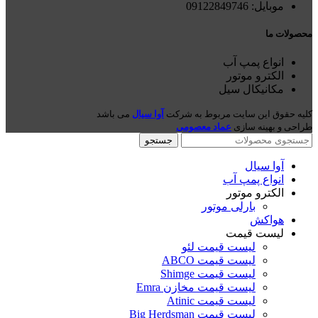
موبایل: 09122849746
محصولات ما
انواع پمپ آب
الکترو موتور
مکانیکال سیل
کلیه حقوق این سایت مربوط به شرکت
آوا سیال
می باشد
طراحی و بهینه سازی
عماد معصومی
جستجو
آوا سیال
انواع پمپ آب
الکترو موتور
بارلی موتور
هواکش
لیست قیمت
لیست قیمت لئو
لیست قیمت ABCO
لیست قیمت Shimge
لیست قیمت مخازن Emra
لیست قیمت Atinic
لیست قیمت Big Herdsman