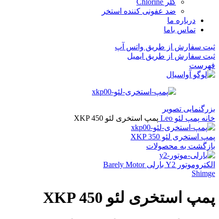
کلر Chlorine
ضد عفونی کننده استخر
درباره ما
تماس باما
ثبت سفارش از طریق واتس آپ
ثبت سفارش از طریق ایمیل
فهرست
بزرگنمایی تصویر
خانه
پمپ لئو Leo
پمپ استخری لئو XKP 450
پمپ استخری لئو XKP 350
بازگشت به محصولات
الکتروموتور Y2 بارلی Barely Motor
Shimge
پمپ استخری لئو XKP 450