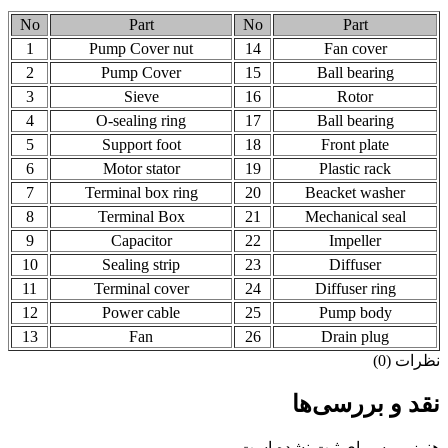
No
Part
No
Part
1
Pump Cover nut
14
Fan cover
2
Pump Cover
15
Ball bearing
3
Sieve
16
Rotor
4
O-sealing ring
17
Ball bearing
5
Support foot
18
Front plate
6
Motor stator
19
Plastic rack
7
Terminal box ring
20
Beacket washer
8
Terminal Box
21
Mechanical seal
9
Capacitor
22
Impeller
10
Sealing strip
23
Diffuser
11
Terminal cover
24
Diffuser ring
12
Power cable
25
Pump body
13
Fan
26
Drain plug
نظرات (0)
نقد و بررسی‌ها
هنوز بررسی‌ای ثبت نشده است.