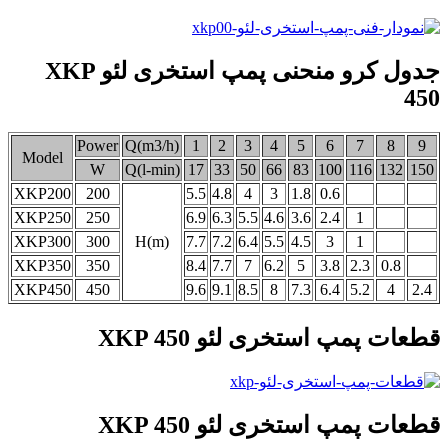
جدول کرو منحنی پمپ استخری لئو XKP
450
Power
Q(m3/h)
1
2
3
4
5
6
7
8
9
Model
W
Q(l-min)
17
33
50
66
83
100
116
132
150
XKP200
200
5.5
4.8
4
3
1.8
0.6
XKP250
250
6.9
6.3
5.5
4.6
3.6
2.4
1
XKP300
300
H(m)
7.7
7.2
6.4
5.5
4.5
3
1
XKP350
350
8.4
7.7
7
6.2
5
3.8
2.3
0.8
XKP450
450
9.6
9.1
8.5
8
7.3
6.4
5.2
4
2.4
قطعات پمپ استخری لئو XKP 450
قطعات پمپ استخری لئو XKP 450