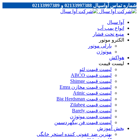
شماره تماس آواسیال 02133997388 و 02133997389
آوا سیال
انواع پمپ آب
منبع تحت فشار
الکترو موتور
بارلی موتور
موتوژن
هواکش
لیست قیمت
لیست قیمت لئو
لیست قیمت ABCO
لیست قیمت Shimge
لیست قیمت مخازن Emra
لیست قیمت Atinic
لیست قیمت Big Herdsman
لیست قیمت Zilabeg
لیست قیمت Barely
لیست قیمت موتوژن
لیست قیمت فن بیگهردسمن
بخش آموزش
بهترین ضد عفونی کننده استخر خانگی