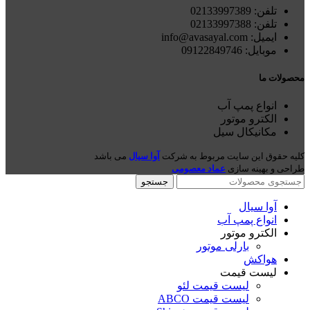
تلفن: 021
33997389
تلفن:
02133997388
ایمیل: info@avasayal.com
موبایل: 09122849746
محصولات ما
انواع پمپ آب
الکترو موتور
مکانیکال سیل
کلیه حقوق این سایت مربوط به شرکت
آوا سیال
می باشد
طراحی و بهینه سازی
عماد معصومی
جستجو
آوا سیال
انواع پمپ آب
الکترو موتور
بارلی موتور
هواکش
لیست قیمت
لیست قیمت لئو
لیست قیمت ABCO