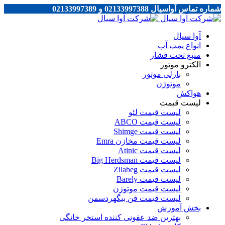
شماره تماس آواسیال 02133997388 و 02133997389
آوا سیال
انواع پمپ آب
منبع تحت فشار
الکترو موتور
بارلی موتور
موتوژن
هواکش
لیست قیمت
لیست قیمت لئو
لیست قیمت ABCO
لیست قیمت Shimge
لیست قیمت مخازن Emra
لیست قیمت Atinic
لیست قیمت Big Herdsman
لیست قیمت Zilabeg
لیست قیمت Barely
لیست قیمت موتوژن
لیست قیمت فن بیگهردسمن
بخش آموزش
بهترین ضد عفونی کننده استخر خانگی