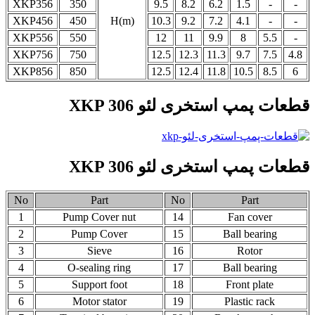
XKP356
350
9.5
8.2
6.2
1.5
-
-
XKP456
450
H(m)
10.3
9.2
7.2
4.1
-
-
XKP556
550
12
11
9.9
8
5.5
-
XKP756
750
12.5
12.3
11.3
9.7
7.5
4.8
XKP856
850
12.5
12.4
11.8
10.5
8.5
6
قطعات پمپ استخری لئو XKP 306
قطعات پمپ استخری لئو XKP 306
No
Part
No
Part
1
Pump Cover nut
14
Fan cover
2
Pump Cover
15
Ball bearing
3
Sieve
16
Rotor
4
O-sealing ring
17
Ball bearing
5
Support foot
18
Front plate
6
Motor stator
19
Plastic rack