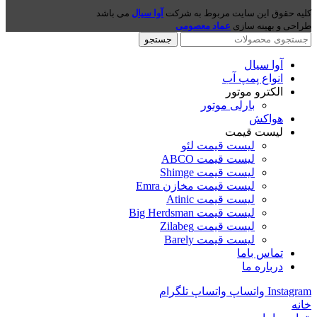
کلیه حقوق این سایت مربوط به شرکت
آوا سیال
می باشد
طراحی و بهینه سازی
عماد معصومی
جستجو
آوا سیال
انواع پمپ آب
الکترو موتور
بارلی موتور
هواکش
لیست قیمت
لیست قیمت لئو
لیست قیمت ABCO
لیست قیمت Shimge
لیست قیمت مخازن Emra
لیست قیمت Atinic
لیست قیمت Big Herdsman
لیست قیمت Zilabeg
لیست قیمت Barely
تماس باما
درباره ما
Instagram
واتساپ
واتساپ
تلگرام
خانه