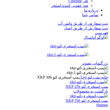
کلر Chlorine
ضد عفونی کننده استخر
درباره ما
تماس باما
ثبت سفارش از طریق واتس آپ
ثبت سفارش از طریق ایمیل
فهرست
بزرگنمایی تصویر
خانه
پمپ لئو Leo
پمپ استخری لئو XKP 306
پمپ استخری لئو XKP 256
بازگشت به محصولات
پمپ استخری لئو XKP 356
Shimge