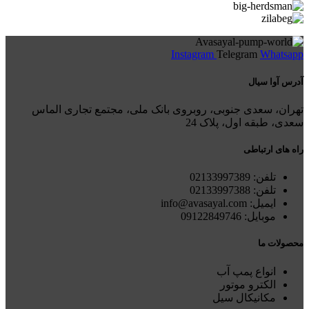
Instagram
Telegram
Whatsapp
آدرس آوا سیال
تهران، سعدی جنوبی، روبروی بانک ملی، مجتمع تجاری الماس
سعدی، طبقه اول، پلاک 24
راه های ارتباطی
تلفن: 021
33997389
تلفن:
02133997388
ایمیل: info@avasayal.com
موبایل: 09122849746
محصولات ما
انواع پمپ آب
الکترو موتور
مکانیکال سیل