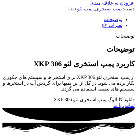
افزودن به علاقه مندی
دسته:
پمپ استخری
,
پمپ لئو Leo
توضیحات
نظرات (0)
توضیحات
توضیحات
کاربرد پمپ استخری لئو XKP 306
از پمپ استخری لئو XKP 306 برای استخر ها و سیستم های جکوزی
بکار برده می شود. در کل از این پمپها برای گردش آب در استخرها و
سیستم های تصفیه استفاده می گردد.
دانلود کاتالوگ پمپ استخری لئو XKP 306
تماس با ما