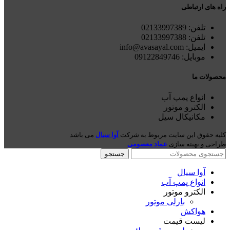
راه های ارتباطی
تلفن: 021
33997389
تلفن:
02133997388
ایمیل: info@avasayal.com
موبایل: 09122849746
محصولات ما
انواع پمپ آب
الکترو موتور
مکانیکال سیل
کلیه حقوق این سایت مربوط به شرکت
آوا سیال
می باشد
طراحی و بهینه سازی
عماد معصومی
جستجو
آوا سیال
انواع پمپ آب
الکترو موتور
بارلی موتور
هواکش
لیست قیمت