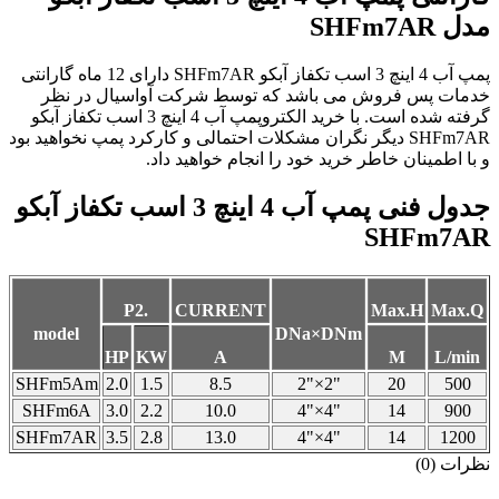
مدل SHFm7AR
پمپ آب 4 اینچ 3 اسب تکفاز آبکو SHFm7AR دارای 12 ماه گارانتی
خدمات پس فروش می باشد که توسط شرکت آواسیال در نظر
گرفته شده است. با خرید الکتروپمپ آب 4 اینچ 3 اسب تکفاز آبکو
SHFm7AR دیگر نگران مشکلات احتمالی و کارکرد پمپ نخواهید بود
و با اطمینان خاطر خرید خود را انجام خواهید داد.
جدول فنی پمپ آب 4 اینچ 3 اسب تکفاز آبکو
SHFm7AR
P2.
CURRENT
Max.H
Max.Q
model
DNa×DNm
HP
KW
A
M
L/min
SHFm5Am
2.0
1.5
8.5
2"×2"
20
500
SHFm6A
3.0
2.2
10.0
4
"×
4
"
14
900
SHFm7AR
3.5
2.
8
13.0
4
"×
4
"
14
1200
نظرات (0)