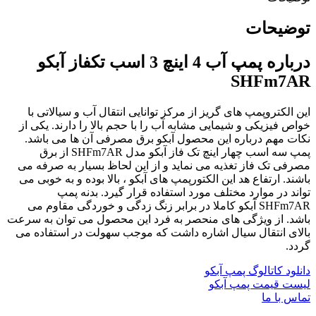
توضیحات
درباره پمپ آب 4 اینچ 3 اسب تکفاز آبکو
SHFm7AR
این الکتروپمپ های گریز از مرکز توانایی انتقال آب و سیالاتی با
خواص فیزیکی و شیمایی مشابه آب را با حجم بالا را دارند. یکی از
نکات مهم درباره این محصول آبکو برق مصرفی آن ها می باشد.
پمپ سه اسب چهار اینچ تک فاز آبکو مدل SHFm7AR از برق
مصرفی تک فاز تغذیه می نماید و از این لحاظ بسیار به صرفه می
باشند. ارتفاع هد این الکتورپمپ های آبکو ، بالا بوده و به خوبی می
تواند در موارد مختلف مورد استفاده قرار گیرد. بدنه پمپ
SHFm7AR آبکو کاملا در برابر زنگ زدگی و خوردگی مقاوم می
باشد. از ویژگی های منحصر به فرد این محصول می توان به سرعت
بالای انتقال سیال اشاره داشت که موجب سهولت در استفاده می
گردد.
دانلود کاتالوگ پمپ آبکو
لیست قیمت پمپ آبکو
تماس با ما