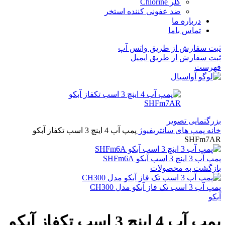
کلر Chlorine
ضد عفونی کننده استخر
درباره ما
تماس باما
ثبت سفارش از طریق واتس آپ
ثبت سفارش از طریق ایمیل
فهرست
بزرگنمایی تصویر
خانه
پمپ های سانتریفیوژ
پمپ آب 4 اینچ 3 اسب تکفاز آبکو
SHFm7AR
پمپ آب 3 اینچ 3 اسب آبکو SHFm6A
بازگشت به محصولات
پمپ آب 3 اسب تک فاز آبکو مدل CH300
آبکو
پمپ آب 4 اینچ 3 اسب تکفاز آبکو