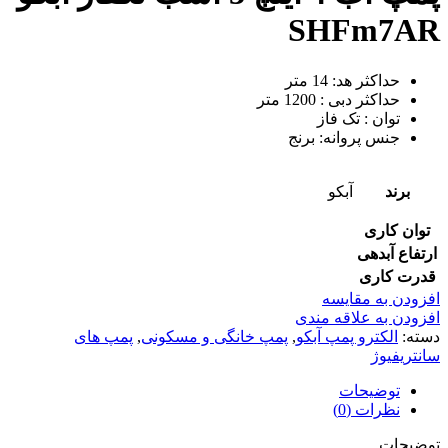
SHFm7AR
حداکثر هد: 14 متر
حداکثر دبی : 1200 متر
توان : تک فاز
جنس پروانه: برنج
برند
آبکو
توان کاری
ارتفاع آبدهی
قدرت کاری
افزودن به مقایسه
افزودن به علاقه مندی
دسته:
الکترو پمپ آبکو
,
پمپ خانگی و مسکونی
,
پمپ های
سانتریفیوژ
توضیحات
نظرات (0)
توضیحات