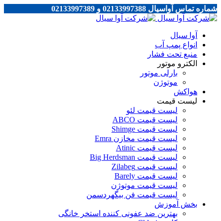
شماره تماس آواسیال 02133997388 و 02133997389
آوا سیال
انواع پمپ آب
منبع تحت فشار
الکترو موتور
بارلی موتور
موتوژن
هواکش
لیست قیمت
لیست قیمت لئو
لیست قیمت ABCO
لیست قیمت Shimge
لیست قیمت مخازن Emra
لیست قیمت Atinic
لیست قیمت Big Herdsman
لیست قیمت Zilabeg
لیست قیمت Barely
لیست قیمت موتوژن
لیست قیمت فن بیگهردسمن
بخش آموزش
بهترین ضد عفونی کننده استخر خانگی