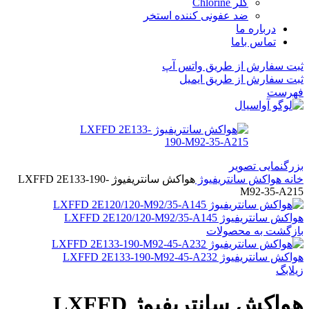
کلر Chlorine
ضد عفونی کننده استخر
درباره ما
تماس باما
ثبت سفارش از طریق واتس آپ
ثبت سفارش از طریق ایمیل
فهرست
بزرگنمایی تصویر
خانه
هواکش سانتریفیوژ
هواکش سانتریفیوژ LXFFD 2E133-190-
M92-35-A215
هواکش سانتریفیوژ LXFFD 2E120/120-M92/35-A145
بازگشت به محصولات
هواکش سانتریفیوژ LXFFD 2E133-190-M92-45-A232
زیلابگ
هواکش سانتریفیوژ LXFFD