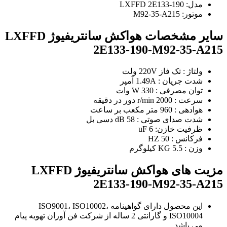
مدل: LXFFD 2E133-190
موتور: M92-35-A215
سایر مشخصات هواکش سانتریفیوژ LXFFD
2E133-190-M92-35-A215
ولتاژ : تک فاز 220V ولت
شدت جریان : 1.49A آمپر
توان مصرفی : 330 W وات
سرعت : 2000 r/min دور در دقیقه
هوادهی : 960 متر مکعب بر ساعت
شدت صدای صوتی : 58 dB دسی بل
ظرفیت خازن: 6 uF
فرکانس : 50 HZ
وزن : 5.5 KG کیلوگرم
مزیت های هواکش سانتریفیوژ LXFFD
2E133-190-M92-35-A215
این محصول دارای گواهینامه ISO9001، ISO10002،
ISO10004 و گارانتی 2 ساله از شرکت فن آوران تهویه پیام
می باشد.