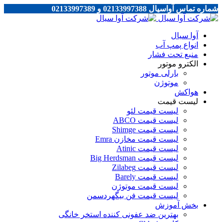
شماره تماس آواسیال 02133997388 و 02133997389
آوا سیال
انواع پمپ آب
منبع تحت فشار
الکترو موتور
بارلی موتور
موتوژن
هواکش
لیست قیمت
لیست قیمت لئو
لیست قیمت ABCO
لیست قیمت Shimge
لیست قیمت مخازن Emra
لیست قیمت Atinic
لیست قیمت Big Herdsman
لیست قیمت Zilabeg
لیست قیمت Barely
لیست قیمت موتوژن
لیست قیمت فن بیگهردسمن
بخش آموزش
بهترین ضد عفونی کننده استخر خانگی