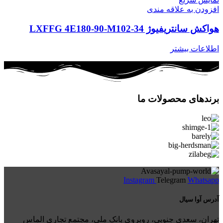
افزودن به علاقه مندی
هواکش سانتریفیوژ LXFFG 4E180-90-M102-34
اطلاعات بیشتر
برندهای محصولات ما
Instagram
Telegram
Whatsapp
آدرس آوا سیال
تهران، سعدی جنوبی، روبروی بانک ملی، مجتمع تجاری الماس