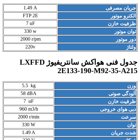
1
.
49
A
جریان مصرفی
FTP 2E
الکترو موتور
7 uF
ظرفیت خازن
330 w
توان موتور
2000 r/pm
دور موتور
220v
ولتاژ
جدول فنی هواکش سانتریفیوژ LXFFD
2E133-190-M92-35-A215
5
.
5
kg
وزن
58 dBA
آلودگی صوتی
7 uF
ظرفیت خازن
960 m3/h
دبی هوای خروجی
2000 r/min
سرعت
330 W
توان
1.49 A
شدت جریان