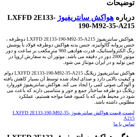
توضیحات
درباره
هواکش سانتریفیوژ
LXFFD 2E133-
190-M92-35-A215
هواکش سانتریفیوژ LXFFD 2E133-190-M92-35-A215 دوطرفه ،
جنس پروانه گالوانیزه، جنس بدنه هواکش دوطرفه فولاد با پوشش
رنگ الکترواستاتیک، قدرت هوادهی 960 مترمکعب بر ساعت و دور
موتور 2000 دور در دقیقه می باشد. موتور آن به سفارش اروپا در
چین تولید و در ایران مونتاژ می شود.
هواکش سانتریفیوژ زیلابگ LXFFD 2E133-190-M92-35-A215 دوام
و کیفیت بالایی دارد و صدای ایجاد شده توسط آن بسیار کاهش یافته
و آلودگی صوتی کمی را ایجاد می کند. هواکش سانتریفیوژ فوروارد
زیلابگ دو طرفه ساختار جمع و جور و متناسبی دارند که باعث می
شود در محیط هایی که با کمبود فضا مواجه هستیم، عملکرد
مطلوبی داشته باشد.
لیست قیمت هواکش سانتریفیوژ LXFFD 2E133-190-M92-35-
A215
تماس با ما