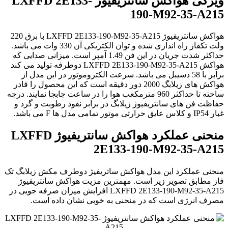
ویژگی هواکش سانتریفیوژ LXFFD 2E133-
190-M92-35-A215
هواکش سانتریفیوژ LXFFD 2E133-190-M92-35-A215 با برق 220
ولت تکفاز راه اندازی شده و توان الکتریکی آن 330 وات می باشد.
حداکثر شدت جریان در این فن 1.49 آمپر است. میزانی صدایی که
هواکش LXFFD 2E133-190-M92-35-A215 دوطرفه تولید می کند
برابر با 58 دسیبل می باشد. سرعت الکتروموتور در این مدل از
هواکش های زیلابگ 2000 دور دقیقه است که این محصول را قادر
ساخته تا حداکثر 960 مترمکعب هوا را در ساعت جابجا نمایند. درجه
حفاظت فن های سانتریفیوژ زیلابگ در برابر نفوذ رطوبت و گرد و
غبار IP54 و کلاس عایق حرارتی موتور تمامی مدل ها F می باشد.
منحنی عملکرد هواکش سانتریفیوژ LXFFD
2E133-190-M92-35-A215
منحنی عملکرد این مدل هواکش ساتریفیژ دوطرف مکش زیلابگ تک
فاز مطابق تصویر زیر است. مهمترین مزیت هواکش سانتریفیوژ
LXFFD 2E133-190-M92-35-A215
افزایش میزان صرفه جویی در
مصرف انرژی است که در منحنی به خوبی نشان داده است.