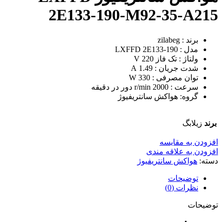
2E133-190-M92-35-A215
برند : zilabeg
مدل : LXFFD 2E133-190
ولتاژ : تک فاز 220 V
شدت جریان : 1.49 A
توان مصرفی : 330 W
سرعت : 2000 r/min دور در دقیقه
گروه: هواکش سانتریفیوژ
برند
زیلابگ
افزودن به مقایسه
افزودن به علاقه مندی
دسته:
هواکش سانتریفیوژ
توضیحات
نظرات (0)
توضیحات