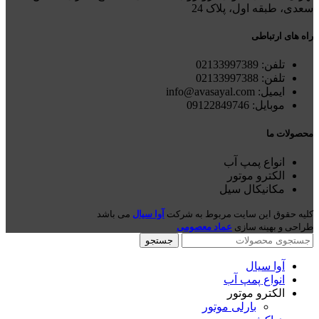
سعدی، طبقه اول، پلاک 24
راه های ارتباطی
تلفن: 021
33997389
تلفن:
02133997388
ایمیل: info@avasayal.com
موبایل: 09122849746
محصولات ما
انواع پمپ آب
الکترو موتور
مکانیکال سیل
کلیه حقوق این سایت مربوط به شرکت
آوا سیال
می باشد
طراحی و بهینه سازی
عماد معصومی
جستجو
آوا سیال
انواع پمپ آب
الکترو موتور
بارلی موتور