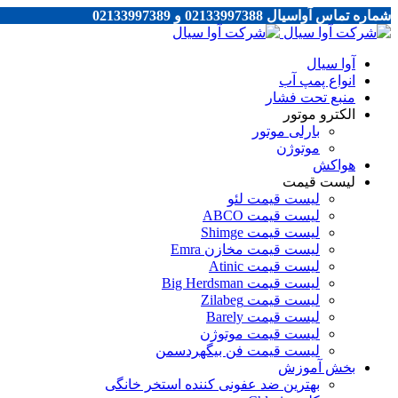
شماره تماس آواسیال 02133997388 و 02133997389
آوا سیال
انواع پمپ آب
منبع تحت فشار
الکترو موتور
بارلی موتور
موتوژن
هواکش
لیست قیمت
لیست قیمت لئو
لیست قیمت ABCO
لیست قیمت Shimge
لیست قیمت مخازن Emra
لیست قیمت Atinic
لیست قیمت Big Herdsman
لیست قیمت Zilabeg
لیست قیمت Barely
لیست قیمت موتوژن
لیست قیمت فن بیگهردسمن
بخش آموزش
بهترین ضد عفونی کننده استخر خانگی