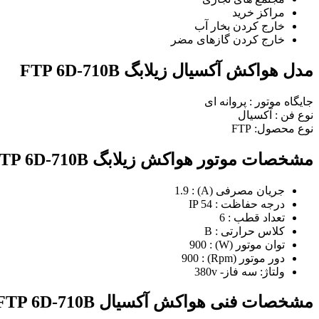
مراکز خرید
خارج كردن بخار آب
خارج کردن گازهای مضر
مدل هواکش آکسیال زیلابگ FTP 6D-710B
جایگاه موتور : پروانه ای
نوع فن : آکسیال
نوع محصول: FTP
مشخصات موتور هواکش زیلابگ FTP 6D-710B
جریان مصرفی (A) : 1.9
درجه حفاظت : IP 54
تعداد قطب : 6
کلاس حرارتی : B
توان موتور (W) : 900
دور موتور (Rpm) : 900
ولتاژ: سه فاز- 380v
مشخصات فنی هواکش آکسیال FTP 6D-710B