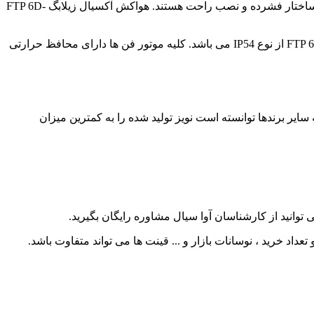
موتور فن های هواکش آکسیال زیلابگ FTP 6D-710B از نوع فن با رتور بیرونی بوده، که این موتور ها دارای خصوصیاتی از قبیل راندمان بالا، ساختار فشرده و نصب راحت هستند. هواکش آکسیال زیلابگ FTP 6D-
این هواکش های دمنده در مکان هایی که نیاز به تهویه هوا دارند مورد مصرف قرار می گیرند. کلاس حفاظتی هواکش آکسیال زیلابگ FTP 6D-710B از نوع IP54 می باشد. کلیه موتور فن ها دارای محافظ حرارتی
ته، این هواکش نسبت به سایر برندها توانسته است نویز تولید شده را به کمترین میزان
لیل عواملی مانند تخفیف‌ها و تعداد خرید ، نوسانات بازار و ... قینت ها می تواند متفاوت باشد.