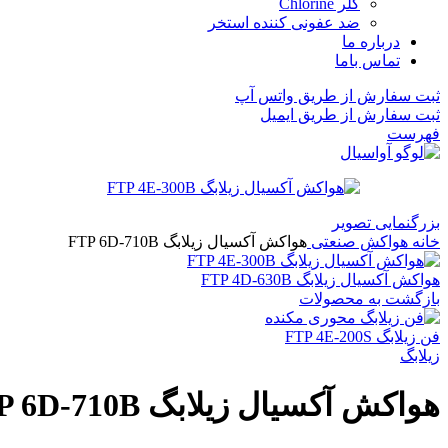
کلر Chlorine
ضد عفونی کننده استخر
درباره ما
تماس باما
ثبت سفارش از طریق واتس آپ
ثبت سفارش از طریق ایمیل
فهرست
بزرگنمایی تصویر
خانه
هواکش صنعتی
هواکش آکسیال زیلابگ FTP 6D-710B
هواکش آکسیال زیلابگ FTP 4D-630B
بازگشت به محصولات
فن زیلابگ FTP 4E-200S
زیلابگ
هواکش آکسیال زیلابگ FTP 6D-710B