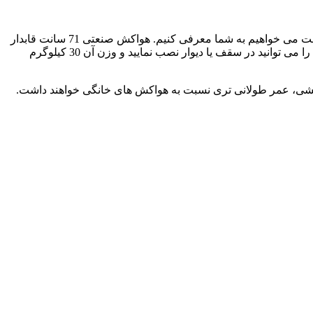
هواکش صنعتی شامل انواع فن آکسیال زیلابگ است. که هر کدام از آنها کاربرد خاصی در صنعت های مختلف دارند. محصولی که در این قسمت می خواهیم به شما معرفی کنیم. هواکش صنعتی 71 سانت قابدار
زیلابگ FTP 6D-710B است که دارای قطر پروانه 710 میلی متری بوده و رنج هوادهی آن 15120 متر مکعب در ساعت است. این مدل هواکش را می توانید در سقف یا دیوار نصب نمایید و وزن آن 30 کیلوگرم
ه دلیل همین قدرت مکشی، عمر طولانی تری نسبت به هواکش های خانگی خواهند داشت.