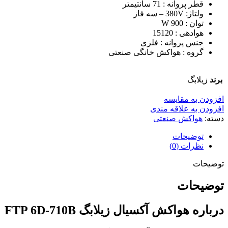
قطر پروانه : 71 سانتیمتر
ولتاژ: 380V – سه فاز
توان : 900 W
هوادهی : 15120
جنس پروانه : فلزی
گروه : هواکش خانگی صنعتی
برند
زیلابگ
افزودن به مقایسه
افزودن به علاقه مندی
دسته:
هواکش صنعتی
توضیحات
نظرات (0)
توضیحات
توضیحات
درباره هواکش آکسیال زیلابگ FTP 6D-710B