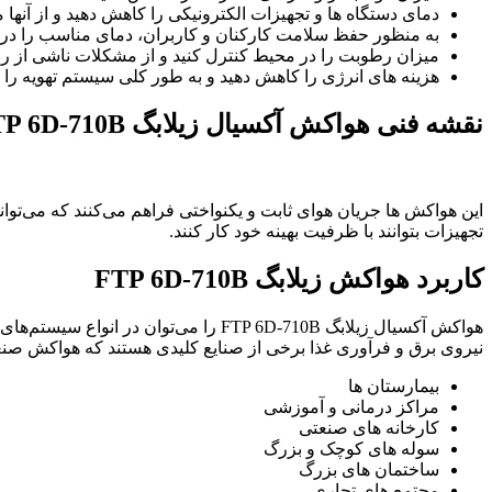
دمای دستگاه ها و تجهیزات الکترونیکی را کاهش دهید و از آنها
به منظور حفظ سلامت کارکنان و کاربران، دمای مناسب را در 
میزان رطوبت را در محیط کنترل کنید و از مشکلات ناشی از رط
هزینه های انرژی را کاهش دهید و به طور کلی سیستم تهویه را ب
نقشه فنی هواکش آکسیال زیلابگ FTP 6D-710B
این هواکش ها جریان هوای ثابت و یکنواختی فراهم می‌کنند که می‌تواند 
تجهیزات بتوانند با ظرفیت بهینه خود کار کنند.
کاربرد هواکش زیلابگ FTP 6D-710B
هواکش آکسیال زیلابگ FTP 6D-710B را 
نیروی برق و فرآوری غذا برخی از صنایع کلیدی هستند که هواکش صنعتی ب
بیمارستان ها
مراکز درمانی و آموزشی
کارخانه های صنعتی
سوله های کوچک و بزرگ
ساختمان های بزرگ
مجتمع های تجاری