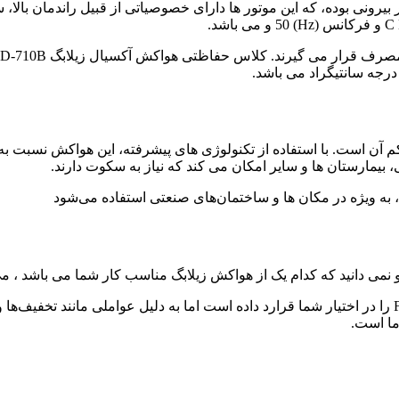
ی های برجسته فن آکسیال زیلابگ FTP 6D-710B صدای کم آن است. با استفاده از تکنولوژی های پیشرف
بیمارستان ها و سایر امکان می کند که نیاز به سکوت دارند.
هرچند شرکت آواسیال لیست قیمت فن آکسیال زیلابگ FTP 6D-710B را در اختیار شما قرارد داده است اما به د
ما است.