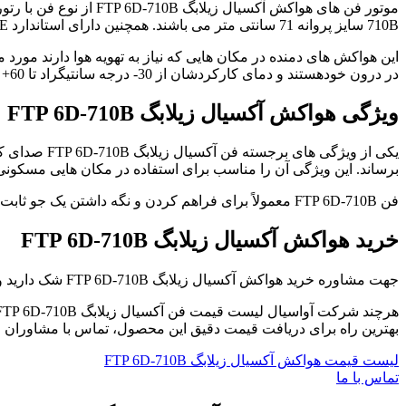
710B سایز پروانه 71 سانتی متر می باشند. همچنین دارای استاندارد C E و فرکانس (Hz) 50 و می باشد.
در درون خودهستند و دمای کارکردشان از 30- درجه سانتیگراد تا 60+ درجه سانتیگراد می باشد.
ویژگی هواکش آکسیال زیلابگ FTP 6D-710B
یکی از ویژگ
برساند. این ویژگی آن را مناسب برای استفاده در مکان هایی مسکونی، 
فن FTP 6D-710B معمولاً برای فراهم کردن و نگه داشتن یک جو ثابت، به‌ ویژه در مکان‌ ها و ساختمان‌های صنعتی استفاده می‌شود
خرید هواکش آکسیال زیلابگ FTP 6D-710B
جهت مشاوره خرید هواکش آکسیال زیلابگ FTP 6D-710B شک دارید و نمی دانید که کدام یک از هواکش زیلابگ مناسب کار شما می باشد ، می توانید از کارشناسان آوا سیال مشاوره رایگان بگیرید.
بهترین راه برای دریافت قیمت دقیق این محصول، تماس با مشاوران 
لیست قیمت هواکش آکسیال زیلابگ FTP 6D-710B
تماس با ما