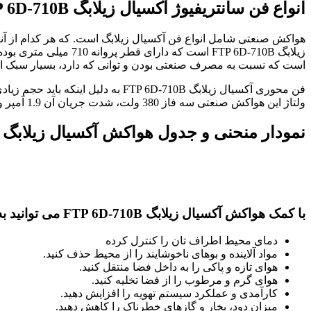
انواع فن سانتریفیوژ آکسیال زیلابگ FTP 6D-710B
است که نسبت به مصرف صنعتی بودن و توانی که دارد، بسیار سبک 
فن محوری آکسیال زیلابگ P 6D-710B
ولتاژ این هواکش صنعتی سه فاز 380 ولت، شدت جریان آن 1.9 آمپر و حداکثر توان آن 900 W است.
نمودار منحنی و جدول هواکش آکسیال زیلابگ FTP 6D-710B
با کمک هواکش آکسیال زیلابگ FTP 6D-710B می توانید به راحتی :
دمای محیط اطراف تان را کنترل کرده
مواد آلاینده و بوهای ناخوشایند را از محیط حذف کنید.
هوای تازه و پاکی را به داخل فضا منتقل کنید.
هوای گرم و مرطوب را از فضا تخلیه کنید.
کارآمدی و عملکرد سیستم تهویه را افزایش دهید.
میزان دود، بخار و گازهای خطرناک را کاهش دهید.