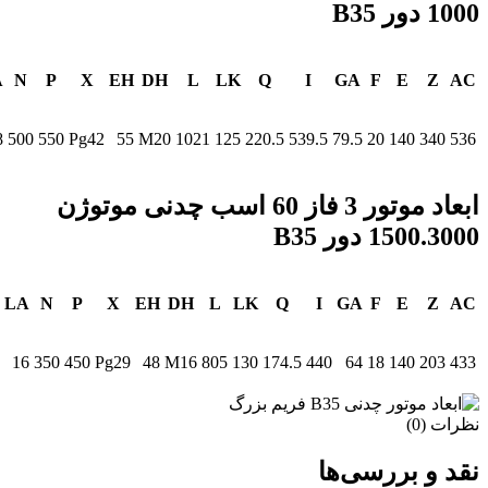
1000 دور B35
A
N
P
X
EH
DH
L
LK
Q
I
GA
F
E
Z
AC
8
500
550
Pg42
55
M20
1021
125
220.5
539.5
79.5
20
140
340
536
ابعاد موتور 3 فاز 60 اسب چدنی موتوژن
1500.3000 دور B35
LA
N
P
X
EH
DH
L
LK
Q
I
GA
F
E
Z
AC
16
350
450
Pg29
48
M16
805
130
174.5
440
64
18
140
203
433
نظرات (0)
نقد و بررسی‌ها