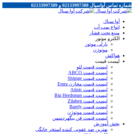
شماره تماس آواسیال 02133997388 و 02133997389
آوا سیال
انواع پمپ آب
منبع تحت فشار
الکترو موتور
بارلی موتور
موتوژن
هواکش
لیست قیمت
لیست قیمت لئو
لیست قیمت ABCO
لیست قیمت Shimge
لیست قیمت مخازن Emra
لیست قیمت Atinic
لیست قیمت Big Herdsman
لیست قیمت Zilabeg
لیست قیمت Barely
لیست قیمت موتوژن
لیست قیمت فن بیگهردسمن
بخش آموزش
بهترین ضد عفونی کننده استخر خانگی