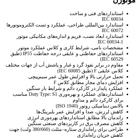
موتوژن
استانداردهای فنی و ساخت
IEC 60034
استاندارد بین‌المللی طراحی، عملکرد و تست الکتروموتورها
IEC 60072
استاندارد ابعاد نصب، فریم و اندازه‌های مکانیکی موتور
IEC 60034-1
مشخصات نامی، شرایط کاری و کلاس عملکرد موتور
استانداردهای حفاظتی و عایقی درجه حفاظت IP55 (طبق
IEC 60529)
مقاوم در برابر نفوذ گرد و غبار و پاشش آب از جهات مختلف
کلاس عایقی F (طبق IEC 60085)
تحمل حرارتی بالا و افزایش طول عمر سیم‌پیچی
افزایش دمای مجاز مطابق کلاس F
عملکرد پایدار در کارکرد دائم و شرایط بار سنگین
استانداردهای عملکرد و بهره‌وری Duty Type: S1 مناسب
برای کارکرد دائم و مداوم
بالانس دینامیکی روتور (ISO 1940)
کاهش لرزش، صدا و افزایش عمر بلبرینگ‌ها
راندمان بالا مطابق استانداردهای بهره‌وری انرژی
کاهش مصرف برق در کاربردهای صنعتی سنگین
طراحی برای راه‌اندازی ستاره–مثلث (380/660 ولت) جهت
کاهش جریان راه‌اندازی