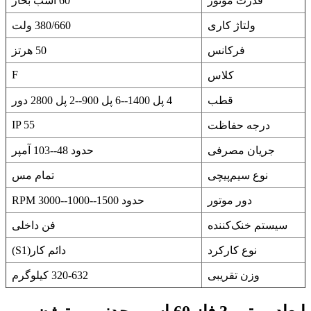
قدرت موتور
60 اسب بخار
ولتاژ کاری
380/660 ولت
فرکانس
50 هرتز
F
کلاس
قطب
4 پل 1400--6 پل 900--2 پل 2800 دور
IP 55
درجه حفاظت
جریان مصرفی
حدود 48--103 آمپر
نوع سیم‌پیچی
تمام مس
دور موتور
حدود 1500--1000--3000 RPM
سیستم خنک‌کننده
فن داخلی
نوع کارکرد
دائم کار(S1)
وزن تقریبی
320-632 کیلوگرم