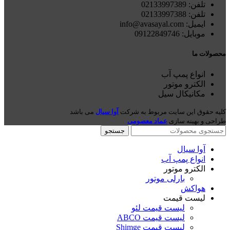
تلفن: 021
33997389
تلفن:
02133997388
ایمیل: info@avasayal.com
موبایل: 09122849746
محصولات ما
انواع پمپ آب
الکترو موتور
مکانیکال سیل
کلیه حقوق این سایت مربوط به شرکت
آوا سیال
می باشد
طراحی و بهینه سازی
عماد معصومی
جستجو
آوا سیال
انواع پمپ آب
الکترو موتور
بارلی موتور
هواکش
لیست قیمت
لیست قیمت لئو
لیست قیمت ABCO
لیست قیمت Shimge