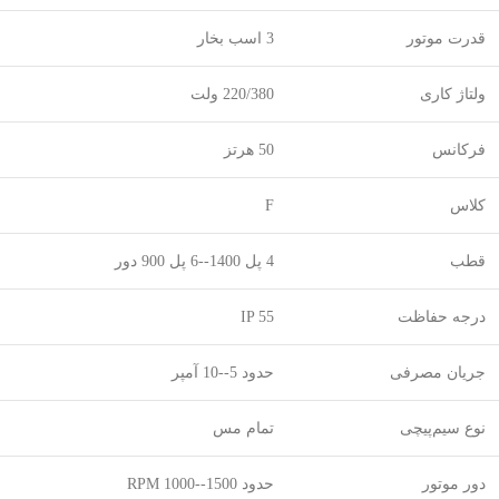
قدرت موتور
3 اسب بخار
ولتاژ کاری
220/380 ولت
فرکانس
50 هرتز
کلاس
F
قطب
4 پل 1400--6 پل 900 دور
درجه حفاظت
IP 55
جریان مصرفی
حدود 5--10 آمپر
نوع سیم‌پیچی
تمام مس
دور موتور
حدود 1500--1000 RPM