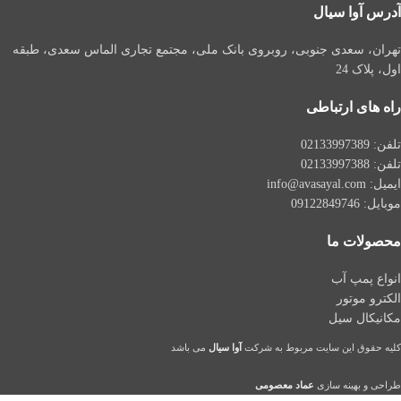
آدرس آوا سیال
تهران، سعدی جنوبی، روبروی بانک ملی، مجتمع تجاری الماس سعدی، طبقه
اول، پلاک 24
راه های ارتباطی
تلفن: 021
33997389
تلفن:
02133997388
ایمیل: info@avasayal.com
موبایل: 09122849746
محصولات ما
انواع پمپ آب
الکترو موتور
مکانیکال سیل
کلیه حقوق این سایت مربوط به شرکت
آوا سیال
می باشد
طراحی و بهینه سازی
عماد معصومی