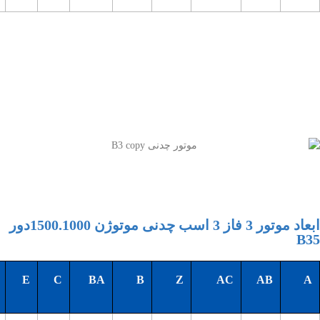
ابعاد موتور 3 فاز 3 اسب چدنی موتوژن 1500.1000دور
B35
E
C
BA
B
Z
AC
AB
A