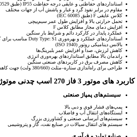
استانداردهای حفاظتی و عایقی درجه حفاظت IP55 (طبق IEC 60529)
مقاوم در برابر نفوذ گرد و غبار و پاشش آب از جهات مختلف
کلاس عایقی F (طبق IEC 60085)
تحمل حرارتی بالا و افزایش طول عمر سیم‌پیچی
افزایش دمای مجاز مطابق کلاس F
عملکرد پایدار در کارکرد دائم و شرایط بار سنگین
استانداردهای عملکرد و بهره‌وری Duty Type: S1 مناسب برای کارکرد دائم و مداوم
بالانس دینامیکی روتور (ISO 1940)
کاهش لرزش، صدا و افزایش عمر بلبرینگ‌ها
راندمان بالا مطابق استانداردهای بهره‌وری انرژی
کاهش مصرف برق در کاربردهای صنعتی سنگین
طراحی برای راه‌اندازی ستاره–مثلث (380/660 ولت) جهت کاهش جریان راه‌اندازی
کاربرد های موتور 3 فاز 270 اسب چدنی موتوژن
سیستم‌های پمپاژ صنعتی
پمپ‌های فشار قوی و دبی بالا
ایستگاه‌های انتقال آب و فاضلاب
سیستم‌های آبرسانی صنعتی و کشاورزی بزرگ
سیستم های انتقال سیالات در صنایع نفت، گاز و پتروشیمی
صنایع تولید و فرآوری