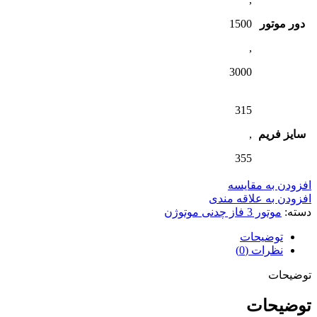
دور موتور
1500
,
3000
315
سایز فریم
,
355
افزودن به مقایسه
افزودن به علاقه مندی
دسته:
موتور 3 فاز چدنی موتوژن
توضیحات
نظرات (0)
توضیحات
توضیحات