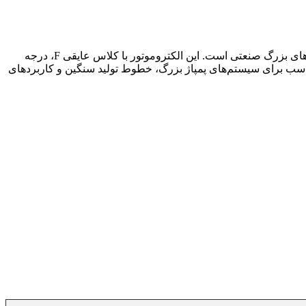
موتور 3 فاز ۲7۰ اسب چدنی موتوژن با قدرت بسیار بالا، ساختار مستحکم و امکانات فنی کامل، انتخابی مطمئن برای صنایع سنگین و پروژه‌های بزرگ صنعتی است. این الکتروموتور با کلاس عایقی F، درجه
‌ای مناسب برای سیستم‌های پمپاژ بزرگ، خطوط تولید سنگین و کاربردهای