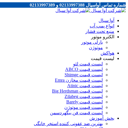
شماره تماس آواسیال 02133997388 و 02133997389
آوا سیال
انواع پمپ آب
منبع تحت فشار
الکترو موتور
بارلی موتور
موتوژن
هواکش
لیست قیمت
لیست قیمت لئو
لیست قیمت ABCO
لیست قیمت Shimge
لیست قیمت مخازن Emra
لیست قیمت Atinic
لیست قیمت Big Herdsman
لیست قیمت Zilabeg
لیست قیمت Barely
لیست قیمت موتوژن
لیست قیمت فن بیگهردسمن
بخش آموزش
بهترین ضد عفونی کننده استخر خانگی