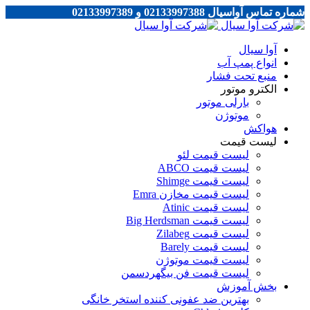
شماره تماس آواسیال 02133997388 و 02133997389
آوا سیال
انواع پمپ آب
منبع تحت فشار
الکترو موتور
بارلی موتور
موتوژن
هواکش
لیست قیمت
لیست قیمت لئو
لیست قیمت ABCO
لیست قیمت Shimge
لیست قیمت مخازن Emra
لیست قیمت Atinic
لیست قیمت Big Herdsman
لیست قیمت Zilabeg
لیست قیمت Barely
لیست قیمت موتوژن
لیست قیمت فن بیگهردسمن
بخش آموزش
بهترین ضد عفونی کننده استخر خانگی