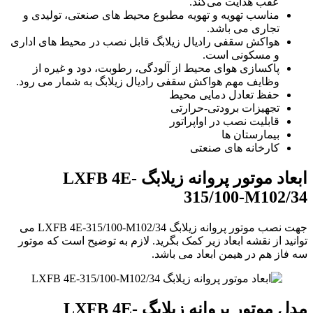
عقب هدایت می‌کند.
مناسب تهویه و تهویه مطبوع محیط های صنعتی، تولیدی و
تجاری می باشد.
هواکش سقفی رادیال زیلابگ قابل نصب در محیط های اداری
و مسکونی است.
پاکسازی هوای محیط از آلودگی، رطوبت، دود و غیره از
وظایف مهم هواکش سقفی رادیال زیلابگ به شمار می رود.
حفظ تعادل دمایی محیط
تجهیزات برودتی-حرارتی
قابلیت نصب در اواپراتور
بیمارستان ها
کارخانه های صنعتی
ابعاد موتور پروانه زیلابگ LXFB 4E-
315/100-M102/34
جهت نصب موتور پروانه زیلابگ LXFB 4E-315/100-M102/34 می
توانید از نقشه ابعاد زیر کمک بگرید. لازم به توضیح است که موتور
سه فاز هم در هیمن ابعاد می باشد.
مدل موتور پروانه زیلابگ LXFB 4E-