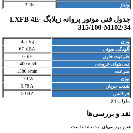
220v
ولتاژ
جدول فنی موتور پروانه زیلابگ LXFB 4E-
315/100-M102/34
4
.
5
kg
وزن
67 dBA
آلودگی صوتی
6 uF
ظرفیت خازن
2400 m3/h
دبی هوای خروجی
1380 r/min
سرعت
170 W
توان
0.78 A
شدت جریان
50 HZ
فرکانس
نظرات (0)
نقد و بررسی‌ها
هنوز بررسی‌ای ثبت نشده است.