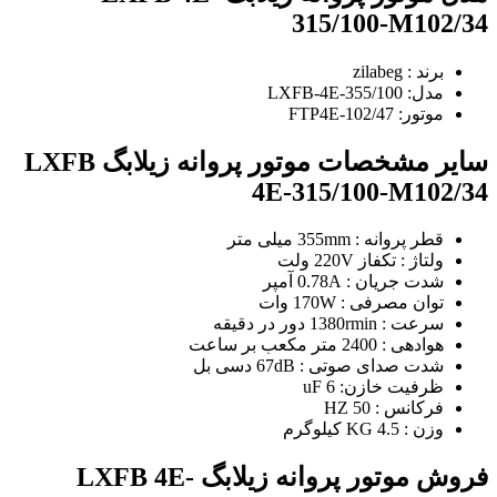
315/100-M102/34
برند : zilabeg
مدل: LXFB-4E-355/100
موتور: FTP4E-102/47
سایر مشخصات موتور پروانه زیلابگ LXFB
4E-315/100-M102/34
قطر پروانه : 355mm میلی متر
ولتاژ : تکفاز 220V ولت
شدت جریان : 0.78A آمپر
توان مصرفی : 170W وات
سرعت : 1380rmin دور در دقیقه
هوادهی : 2400 متر مکعب بر ساعت
شدت صدای صوتی : 67dB دسی بل
ظرفیت خازن: 6 uF
فرکانس : 50 HZ
وزن : 4.5 KG کیلوگرم
فروش موتور پروانه زیلابگ LXFB 4E-