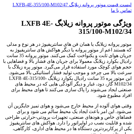
لیست قیمت موتور پروانه زیلابگ LXFB-4E-355/100-M102/47
تماس با ما
ویژگی موتور پروانه زیلابگ LXFB 4E-
315/100-M102/34
موتور پروانه زیلابگ یا همان فن های سانتریفیوژ در هر نوع و مدلی
که هستند اعم از موتور پروانه یا دیگر هواکش های سانتریفیوژ به
جریان هوای ثابت و یکنواخت کمک می‌کنند. موتور پروانه 35 سانت
رادیال بکوارد زیلابگ معمولا برای جریان های فشار بالا و فضاهایی با
حجم هوای کوچک مورد استفاده قرار می‌گیرد. موتور پره زیلاگ با
سرعت بالا می چرخد و موجب تولید فشار استاتیکی بالا می‌شود.
این موتور پره 35 سانت رادیال بکوارد زیلابگ LXFB 4E-315/100-
M102/34 گاز، دود، غبار و دیگر آلودگی هایی که در محیط های
صنعتی ایجاد می‌شوند را پاک سازی می‌کنند تا هوای محیط برای
افراد مطبوع شود.
وقتی هوای آلوده از محیط خارج می‌شود و هوای تمیز جایگزین آن
می‌شود. این امر باعث ایجاد یک محیط سالم می شود و برای
فضاهای خاص و هودهای صنعتی، تجهیزات برودتی-حرارتی طراحی
شده و قابلیت نصب در اواپراتور را دارد. هواکش های سانتریفیوژ
یکی از پرکاربردترین دستگاه ها در محیط های اداری، کارگاهی،