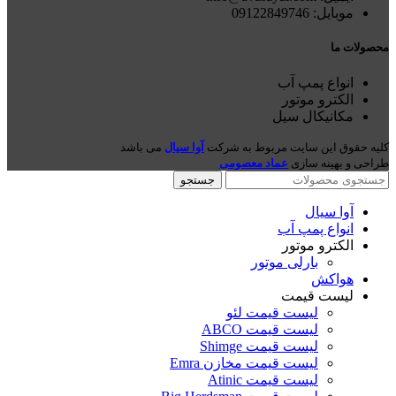
موبایل: 09122849746
محصولات ما
انواع پمپ آب
الکترو موتور
مکانیکال سیل
کلیه حقوق این سایت مربوط به شرکت
آوا سیال
می باشد
طراحی و بهینه سازی
عماد معصومی
جستجو
آوا سیال
انواع پمپ آب
الکترو موتور
بارلی موتور
هواکش
لیست قیمت
لیست قیمت لئو
لیست قیمت ABCO
لیست قیمت Shimge
لیست قیمت مخازن Emra
لیست قیمت Atinic