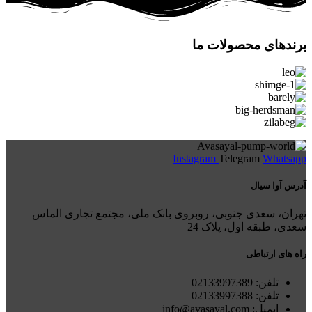
برندهای محصولات ما
Instagram
Telegram
Whatsapp
آدرس آوا سیال
تهران، سعدی جنوبی، روبروی بانک ملی، مجتمع تجاری الماس
سعدی، طبقه اول، پلاک 24
راه های ارتباطی
تلفن: 021
33997389
تلفن:
02133997388
ایمیل: info@avasayal.com