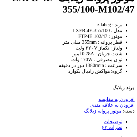
355/100-M102/47
برند : zilabeg
مدل : LXFB-4E-355/100
موتور : FTP4E-102/47
قطر پروانه : 355mm میلی متر
ولتاژ : تکفاز ۲۲۰V ولت
شدت جریان : 0.78A آمپر
توان مصرفی : 170W وات
سرعت : 1380rmin دور در دقیقه
گروه: هواکش رادیال بکوارد
برند
زیلابگ
افزودن به مقایسه
افزودن به علاقه مندی
دسته:
موتور پروانه زیلابگ
توضیحات
نظرات (0)