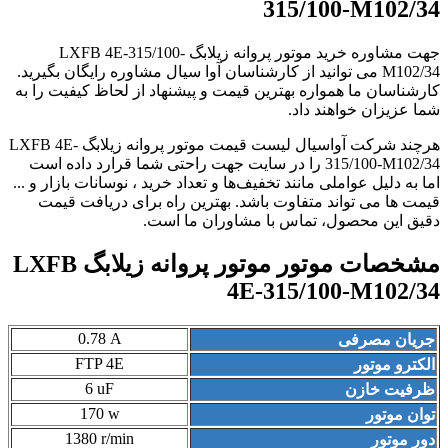
315/100-M102/34
جهت مشاوره خرید موتور پروانه زیلابگ LXFB 4E-315/100-
M102/34 می توانید از کارشناسان آوا سیال مشاوره رایگان بگیرید.
کارشناسان ما همواره بهترین قیمت و پیشنهاد از لحاظ کیفیت را به
شما عزیزان خواهند داد.
هرچند شرکت آواسیال لیست قیمت موتور پروانه زیلابگ LXFB 4E-
315/100-M102/34 را در سایت جهت راحتی شما قرارد داده است
اما به دلیل عواملی مانند تخفیف‌ها و تعداد خرید ، نوسانات بازار و ...
قیمت ها می تواند متفاوت باشد. بهترین راه برای دریافت قیمت
دقیق این محصول، تماس با مشاوران ما است.
مشخصات موتور موتور پروانه زیلابگ LXFB
4E-315/100-M102/34
0
.
78
A
جریان مصرفی
FTP 4E
الکترو موتور
6 uF
ظرفیت خازن
170 w
توان موتور
1380 r/min
دور موتور