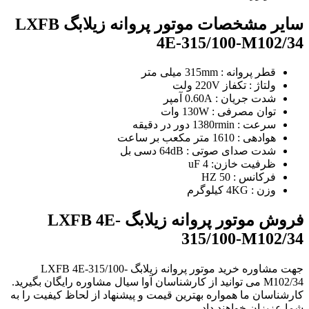
سایر مشخصات موتور پروانه زیلابگ LXFB
4E-315/100-M102/34
قطر پروانه : 315mm میلی متر
ولتاژ : تکفاز 220V ولت
شدت جریان : 0.60A آمپر
توان مصرفی : 130W وات
سرعت : 1380rmin دور در دقیقه
هوادهی : 1610 متر مکعب بر ساعت
شدت صدای صوتی : 64dB دسی بل
ظرفیت خازن: 4 uF
فرکانس : 50 HZ
وزن : 4KG کیلوگرم
فروش موتور پروانه زیلابگ LXFB 4E-
315/100-M102/34
جهت مشاوره خرید موتور پروانه زیلابگ LXFB 4E-315/100-
M102/34 می توانید از کارشناسان آوا سیال مشاوره رایگان بگیرید.
کارشناسان ما همواره بهترین قیمت و پیشنهاد از لحاظ کیفیت را به
شما عزیزان خواهند داد.