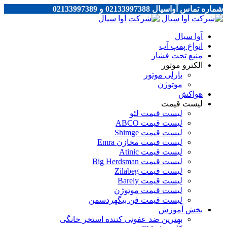
شماره تماس آواسیال 02133997388 و 02133997389
آوا سیال
انواع پمپ آب
منبع تحت فشار
الکترو موتور
بارلی موتور
موتوژن
هواکش
لیست قیمت
لیست قیمت لئو
لیست قیمت ABCO
لیست قیمت Shimge
لیست قیمت مخازن Emra
لیست قیمت Atinic
لیست قیمت Big Herdsman
لیست قیمت Zilabeg
لیست قیمت Barely
لیست قیمت موتوژن
لیست قیمت فن بیگهردسمن
بخش آموزش
بهترین ضد عفونی کننده استخر خانگی