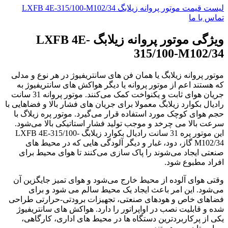
لیست قیمت موتور پروانه زیلابگ LXFB 4E-315/100-M102/34
تماس با ما
ویژگی موتور پروانه زیلابگ LXFB 4E-
315/100-M102/34
موتور پروانه زیلابگ یا همان فن های سانتریفیوژ در هر نوع و مدلی
که هستند اعم از موتور پروانه یا دیگر هواکش های سانتریفیوژ به
جریان هوای ثابت و یکنواخت کمک می‌کنند. موتور پروانه 31 سانت
رادیال بکوارد زیلابگ معمولا برای جریان های فشار بالا و فضاهایی با
حجم هوای کوچک مورد استفاده قرار می‌گیرد. موتور پره زیلاگ با
سرعت بالا می چرخد و موجب تولید فشار استاتیکی بالا می‌شود.
این موتور پره 31 سانت رادیال بکوارد زیلابگ LXFB 4E-315/100-
M102/34 گاز، دود، غبار و دیگر آلودگی هایی که در محیط های
صنعتی ایجاد می‌شوند را پاک سازی می‌کنند تا هوای محیط برای
افراد مطبوع شود.
وقتی هوای آلوده از محیط خارج می‌شود و هوای تمیز جایگزین آن
می‌شود. این امر باعث ایجاد یک محیط سالم می شود و برای
فضاهای خاص و هودهای صنعتی، تجهیزات برودتی-حرارتی طراحی
شده و قابلیت نصب در اواپراتور را دارد. هواکش های سانتریفیوژ
یکی از پرکاربردترین دستگاه ها در محیط های اداری، کارگاهی،