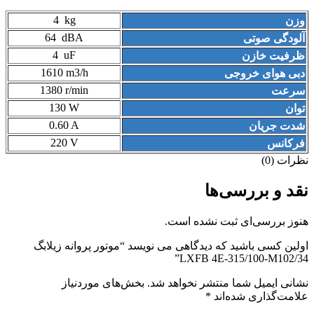
4
kg
وزن
64 dBA
آلودگی صوتی
4 uF
ظرفیت خازن
1610 m3/h
دبی هوای خروجی
1380 r/min
سرعت
130 W
توان
0.60 A
شدت جریان
220 V
فرکانس
نظرات (0)
نقد و بررسی‌ها
هنوز بررسی‌ای ثبت نشده است.
اولین کسی باشید که دیدگاهی می نویسد “موتور پروانه زیلابگ
LXFB 4E-315/100-M102/34”
نشانی ایمیل شما منتشر نخواهد شد.
بخش‌های موردنیاز
علامت‌گذاری شده‌اند
*