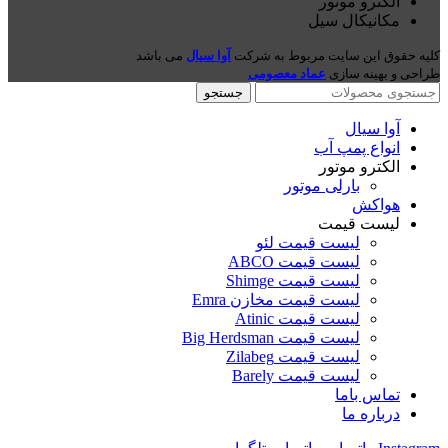
الکترو موتور
مکانیکال سیل
کلیه حقوق این سایت مربوط به شرکت
آوا سیال
می باشد
طراحی و بهینه سازی
عماد معصومی
جستجو
آوا سیال
انواع پمپ آب
الکترو موتور
بارلی موتور
هواکش
لیست قیمت
لیست قیمت لئو
لیست قیمت ABCO
لیست قیمت Shimge
لیست قیمت مخازن Emra
لیست قیمت Atinic
لیست قیمت Big Herdsman
لیست قیمت Zilabeg
لیست قیمت Barely
تماس باما
درباره ما