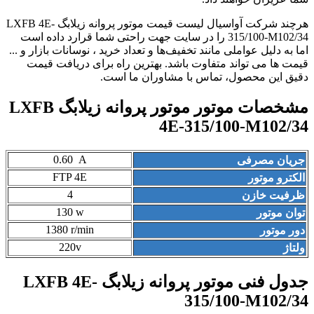
هرچند شرکت آواسیال لیست قیمت موتور پروانه زیلابگ LXFB 4E-
315/100-M102/34 را در سایت جهت راحتی شما قرارد داده است
اما به دلیل عواملی مانند تخفیف‌ها و تعداد خرید ، نوسانات بازار و ...
قیمت ها می تواند متفاوت باشد. بهترین راه برای دریافت قیمت
دقیق این محصول، تماس با مشاوران ما است.
مشخصات موتور موتور پروانه زیلابگ LXFB
4E-315/100-M102/34
0
.
60
A
جریان مصرفی
FTP 4E
الکترو موتور
4
ظرفیت خازن
130 w
توان موتور
1380 r/min
دور موتور
220v
ولتاژ
جدول فنی موتور پروانه زیلابگ LXFB 4E-
315/100-M102/34