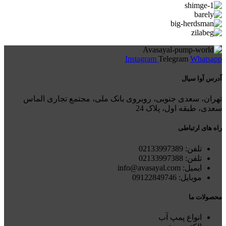
Instagram
Telegram
Whatsapp
آدرس آوا سیال
تهران، سعدی جنوبی، روبروی بانک ملی، مجتمع تجاری الماس
سعدی، طبقه اول، پلاک 24
راه های ارتباطی
تلفن: 021
33997389
تلفن:
02133997388
ایمیل: info@avasayal.com
موبایل: 09122849746
محصولات ما
انواع پمپ آب