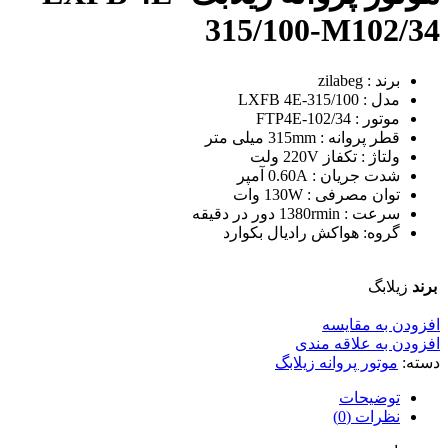
315/100-M102/34
برند : zilabeg
مدل : LXFB 4E-315/100
موتور : FTP4E-102/34
قطر پروانه : 315mm میلی متر
ولتاژ : تکفاز 220V ولت
شدت جریان : 0.60A آمپر
توان مصرفی : 130W وات
سرعت : 1380rmin دور در دقیقه
گروه: هواکش رادیال بکوارد
برند
زیلابگ
افزودن به مقایسه
افزودن به علاقه مندی
دسته:
موتور پروانه زیلابگ
توضیحات
نظرات (0)