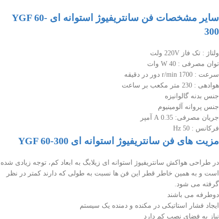
سایر مشخصات فن سانتریفیوژ استوانه ای YGF 60-
300
ولتاژ : تک فاز 220V ولت
توان مصرفی : 40 W وات
سرعت : 1700 r/min دور در دقیقه
هوادهی : 230 متر مکعب بر ساعت
جنس بدنه گالوانیزه
جنس پروانه آلومینیوم
جریان مصرفی: 0.35 A آمپر
فرکانس : 50 Hz
مزیت های فن سانتریفیوژ استوانه ای YGF 60-300
در طراحی هواکش سانتریفیوژ استوانه ای زیلابگ به ابعاد کم، توجه زیادی شده
است و به همین خاطر قطر این فن ها نسبت به طولی که دارند کمتر در نظر
گرفته می شود.
دوطرفه می باشند
ایجاد فشار استاتیکی در مکنده و دمنده یک سیستم
نیاز به فضای نصب کم دارد