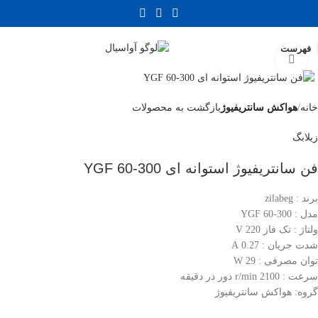
فهرست
بزرگنمایی تصویر
خانه
هواکش سانتریفیوژ
بازگشت به محصولات
زیلابگ
فن سانتریفیوژ استوانه ای YGF 60-300
برند : zilabeg
مدل : YGF 60-300
ولتاژ : تک فاز 220 V
شدت جریان : 0.27 A
توان مصرفی : 29 W
سرعت : 2100 r/min دور در دقیقه
گروه: هواکش سانتریفیوژ