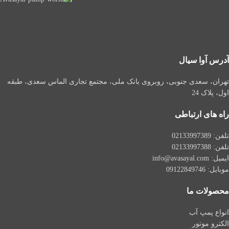
آدرس آوا سیال
تهران، سعدی جنوبی، روبروی بانک ملی، مجتمع تجاری الماس سعدی، طبقه
اول، پلاک 24
راه های ارتباطی
تلفن: 021
33997389
تلفن:
02133997388
ایمیل: info@avasayal.com
موبایل: 09122849746
محصولات ما
انواع پمپ آب
الکترو موتور