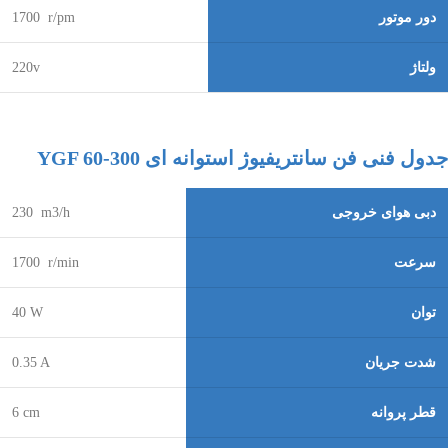
دور موتور
r/pm
1700
ولتاژ
220v
جدول فنی فن سانتریفیوژ استوانه ای YGF 60-300
دبی هوای خروجی
230 m3/h
سرعت
1700 r/min
توان
40 W
شدت جریان
0.35 A
قطر پروانه
cm
6