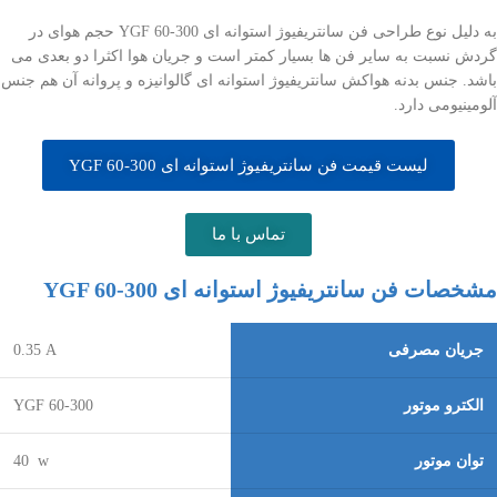
به دلیل نوع طراحی فن سانتریفیوژ استوانه ای YGF 60-300 حجم هوای در
گردش نسبت به سایر فن ها بسیار کمتر است و جریان هوا اکثرا دو بعدی می
باشد. جنس بدنه هواکش سانتریفیوژ استوانه ای گالوانیزه و پروانه آن هم جنس
آلومینیومی دارد.
لیست قیمت فن سانتریفیوژ استوانه ای YGF 60-300
تماس با ما
مشخصات فن سانتریفیوژ استوانه ای YGF 60-300
جریان مصرفی
A
35
0.
الکترو موتور
YGF 60-300
توان موتور
w
40