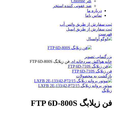
کلر Chlorine
ضد عفونی کننده استخر
درباره ما
تماس باما
ثبت سفارش از طریق واتس آپ
ثبت سفارش از طریق ایمیل
فهرست
بزرگنمایی تصویر
خانه
هواکش سردخانه ای
فن زیلابگ FTP 6D-800S
فن زیلابگ FTP 6D-710S
بازگشت به محصولات
موتور پروانه زیلابگ LXFB 2E-133/42-P72/15
زیلابگ
فن زیلابگ FTP 6D-800S