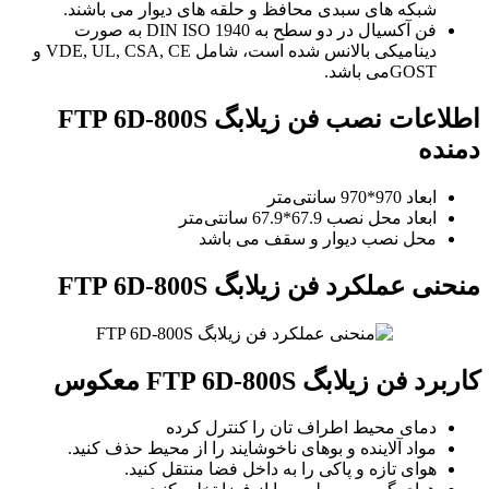
شبکه های سبدی محافظ و حلقه های دیوار می باشند.
فن آکسیال در دو سطح به DIN ISO 1940 به صورت
دینامیکی بالانس شده است، شامل VDE, UL, CSA, CE و
GOSTمی باشد.
اطلاعات نصب فن زیلابگ FTP 6D-800S
دمنده
ابعاد 970*970 سانتی‌متر
ابعاد محل نصب 67.9*67.9 سانتی‌متر
محل نصب دیوار و سقف می باشد
منحنی عملکرد فن زیلابگ FTP 6D-800S
کاربرد فن زیلابگ FTP 6D-800S معکوس
دمای محیط اطراف تان را کنترل کرده
مواد آلاینده و بوهای ناخوشایند را از محیط حذف کنید.
هوای تازه و پاکی را به داخل فضا منتقل کنید.