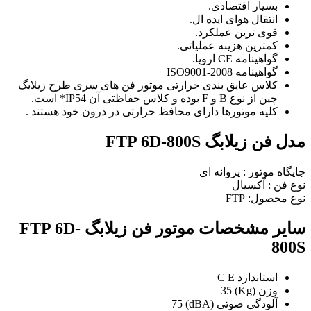
بسیار اقتصادی.
انتقال هوای ایده ال.
قوی ترین عملکرد.
کمترین هزینه عملیاتی.
گواهینامه CE اروپا.
گواهینامه ISO9001-2008
کلاس عایق بندی حرارتی موتور فن های سری طرح زیلابگ
چین از نوع B و F بوده و کلاس حفاظتی آن IP54* است.
کلیه موتورها دارای محافظ حرارتی در درون خود هستند .
مدل فن زیلابگ FTP 6D-800S
جایگاه موتور : پروانه ای
نوع فن : آکسیال
نوع محصول: FTP
سایر مشخصات موتور فن زیلابگ FTP 6D-
800S
استاندارد C E
وزن (Kg) 35
آلودگی صوتی (dBA) 75