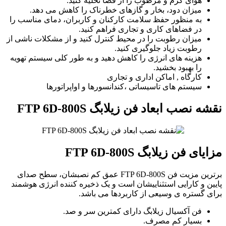
هوای گرم و مرطوب را از فضا تخلیه کنید.
میزان دود، بخار و گازهای خطرناک را کاهش می دهد.
به منظور حفظ سلامت کارکنان و کاربران، دمای مناسب را
در فضاهای کاری و تجاری فراهم کنید.
میزان رطوبت را در محیط کنترل کنید و از مشکلات ناشی از
رطوبت زیاد جلوگیری کنید.
هزینه های انرژی را کاهش دهید و به طور کلی سیستم تهویه
را بهبود بخشید.
کارگاه , اماکن اداری و تجاری
سیستم های تاسیساتی ،کندانسورها و اواپراتورها
نقشه نصب ابعاد فن زیلابگ FTP 6D-800S
مزایای فن زیلابگ FTP 6D-800S
برترین مزیت فن FTP 6D-800S عمق کم نصبشان، سطح صدای
پایین و کارایی استثناییشان است و یک ذخیره کننده انرژی هوشمند
برای گستره ی وسیعی از کاربردها می باشد.
فن آکسیال زیلابگ دارای کمترین سر و صد.
بسیار کم مصرف.