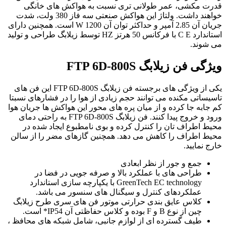
قدرت مکشی، عمر طولانی تری نسبت به هواکش های خانگی
خواهند داشت. ولتاژ این هواکش صنعتی سه فاز 380 ولت، شدت
جریان آن 2.85 آمپر و حداکثر توان آن 1200 W است. همچنین دارای
استاندارد C E با فرکانس 50 هرتز HZ توسط زیلابگ طراحی و تولید
می شوند.
ویژگی فن زیلابگ FTP 6D-800S
یکی از ویژگی های برجسته فن زیلابگ FTP 6D-800S این فن های
تاسیساتی مکنده می توانند حجم زیادی از هوا را در فشارهای نسبتا
کم جابه جا کرده و از میان پره های محور این هواکش ها جریان هوا
ورود و خروج پیدا کنند. فن زیلابگ FTP 6D-800S به راحتی دمای
محیط اطراف تان را كنترل کرده و بوی نامطبوع ایجاد شده در
محیط اطراف را کاهش می دهد. همچنین گازهای مضر را از سالن
خارج نمایید.
جمع و جور از نظر ابعادی
طراحی های با عملکرد بالا و صرفه جویی در فضا در
GreenTech EC technology با یکپارچه سازی استاندارد
عملکردهای کنترل و سیگنال های سنسور می باشد.
کلاس عایق بندی حرارتی موتور فن های سری طرح زیلابگ
چین از نوع B و F بوده و کلاس حفاظتی آن IP54* است.
طیف گسترده ای از لوازم جانبی، شامل شبکه های محافظ ،