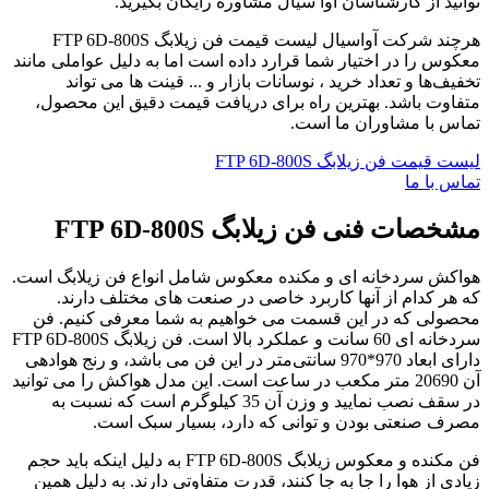
توانید از کارشناسان آوا سیال مشاوره رایگان بگیرید.
هرچند شرکت آواسیال لیست قیمت فن زیلابگ FTP 6D-800S
معکوس را در اختیار شما قرارد داده است اما به دلیل عواملی مانند
تخفیف‌ها و تعداد خرید ، نوسانات بازار و ... قینت ها می تواند
متفاوت باشد. بهترین راه برای دریافت قیمت دقیق این محصول،
تماس با مشاوران ما است.
لیست قیمت فن زیلابگ FTP 6D-800S
تماس با ما
مشخصات فنی فن زیلابگ FTP 6D-800S
هواکش سردخانه ای و مکنده معکوس شامل انواع فن زیلابگ است.
که هر کدام از آنها کاربرد خاصی در صنعت های مختلف دارند.
محصولی که در این قسمت می خواهیم به شما معرفی کنیم. فن
سردخانه ای 60 سانت و عملکرد بالا است. فن زیلابگ FTP 6D-800S
دارای ابعاد 970*970 سانتی‌متر در این فن می باشد، و رنج هوادهی
آن 20690 متر مکعب در ساعت است. این مدل هواکش را می توانید
در سقف نصب نمایید و وزن آن 35 کیلوگرم است که نسبت به
مصرف صنعتی بودن و توانی که دارد، بسیار سبک است.
فن مکنده و معکوس زیلابگ FTP 6D-800S به دلیل اینکه باید حجم
زیادی از هوا را جا به جا کنند، قدرت متفاوتی دارند. به دلیل همین