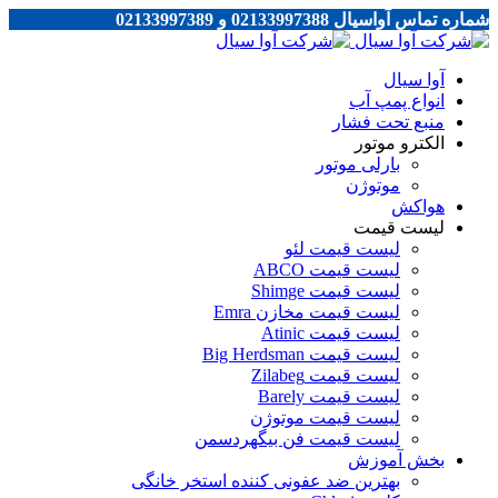
شماره تماس آواسیال 02133997388 و 02133997389
آوا سیال
انواع پمپ آب
منبع تحت فشار
الکترو موتور
بارلی موتور
موتوژن
هواکش
لیست قیمت
لیست قیمت لئو
لیست قیمت ABCO
لیست قیمت Shimge
لیست قیمت مخازن Emra
لیست قیمت Atinic
لیست قیمت Big Herdsman
لیست قیمت Zilabeg
لیست قیمت Barely
لیست قیمت موتوژن
لیست قیمت فن بیگهردسمن
بخش آموزش
بهترین ضد عفونی کننده استخر خانگی