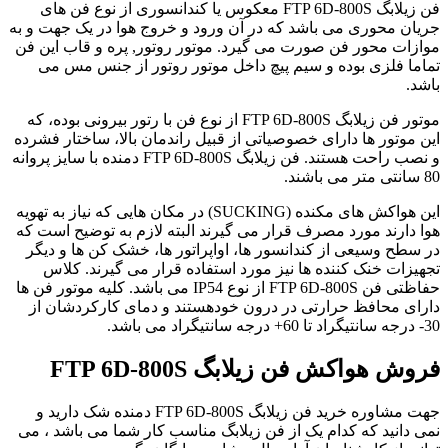
فن زیلابگ FTP 6D-800S معکوس یا کندانسوری از نوع فن های
جریان محوری می باشد که در آن ورود و خروج هوا در یک جهت و به
موازات محور فن صورت می گیرد. موتور روتور, پره و قاب این فن
تماما فلزی بوده و سیم پیچ داخل موتور روتور از جنس مس می
باشد.
موتور فن زیلابگ FTP 6D-800S از نوع فن با رتور بیرونی بوده، که
این موتور ها دارای خصوصیاتی از قبیل راندمان بالا، ساختار فشرده
و نصب راحت هستند. فن زیلابگ FTP 6D-800S دمنده با سایز پروانه
80 سانتی متر می باشند.
این هواکش های مکنده (SUCKING) در مکان هایی که نیاز به تهویه
هوا دارند مورد مصرف قرار می گیرند البته لازم به توضیح است که
در سطح وسیعی از کندانسور ها، اواپراتور ها، خشک کن ها و دیگر
تجهیزات خنک کننده ها نیز مورد استفاده قرار می گیرند. کلاس
حفاظتی فن FTP 6D-800S از نوع IP54 می باشد. کلیه موتور فن ها
دارای محافظ حرارتی در درون خودهستند و دمای کارکردشان از
30- درجه سانتیگراد تا 60+ درجه سانتیگراد می باشد.
فروش هواکش فن زیلابگ FTP 6D-800S
جهت مشاوره خرید فن زیلابگ FTP 6D-800S دمنده شک دارید و
نمی دانید که کدام یک از فن زیلابگ مناسب کار شما می باشد ، می