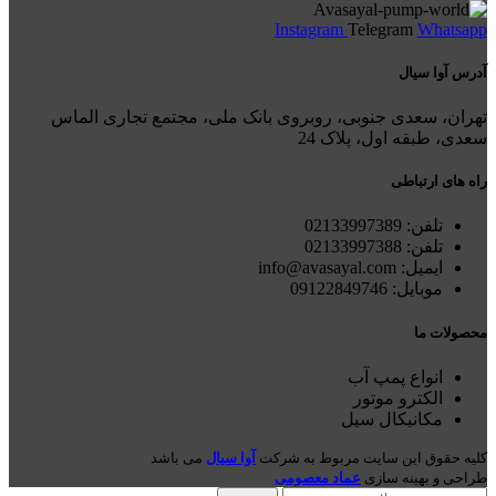
Instagram
Telegram
Whatsapp
آدرس آوا سیال
تهران، سعدی جنوبی، روبروی بانک ملی، مجتمع تجاری الماس
سعدی، طبقه اول، پلاک 24
راه های ارتباطی
تلفن: 021
33997389
تلفن:
02133997388
ایمیل: info@avasayal.com
موبایل: 09122849746
محصولات ما
انواع پمپ آب
الکترو موتور
مکانیکال سیل
کلیه حقوق این سایت مربوط به شرکت
آوا سیال
می باشد
طراحی و بهینه سازی
عماد معصومی