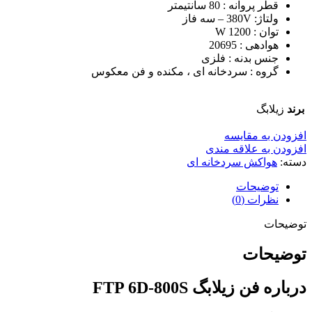
قطر پروانه : 80 سانتیمتر
ولتاژ: 380V – سه فاز
توان : 1200 W
هوادهی : 20695
جنس بدنه : فلزی
گروه : سردخانه ای ، مکنده و فن معکوس
برند
زیلابگ
افزودن به مقایسه
افزودن به علاقه مندی
دسته:
هواکش سردخانه ای
توضیحات
نظرات (0)
توضیحات
توضیحات
درباره فن زیلابگ FTP 6D-800S