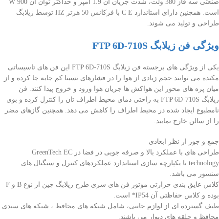
صنعتی سه فاز 380 ولت، شدت جریان آن 1.9 آمپر و حداکثر توان آن 900 W
است. همچنین دارای استاندارد C E با فرکانس 50 هرتز HZ توسط زیلابگ
طراحی و تولید می شوند.
ویژگی فن زیلابگ FTP 6D-710S
یکی از ویژگی های برجسته فن زیلابگ FTP 6D-710S این فن های تاسیساتی
مکنده می توانند حجم زیادی از هوا را در فشارهای نسبتا کم جابه جا کرده و از
میان پره های محور این هواکش ها جریان هوا ورود و خروج پیدا کنند. فن
زیلابگ FTP 6D-710S به راحتی دمای محیط اطراف تان را كنترل کرده و بوی
نامطبوع ایجاد شده در محیط اطراف را کاهش می دهد. همچنین گازهای مضر
را از سالن خارج نمایید.
جمع و جور از نظر ابعادی
طراحی های با عملکرد بالا و صرفه جویی در فضا در GreenTech EC
technology با یکپارچه سازی استاندارد عملکردهای کنترل و سیگنال های
سنسور می باشد.
کلاس عایق بندی حرارتی موتور فن های سری طرح زیلابگ چین از نوع B و F
بوده و کلاس حفاظتی آن IP54* است.
طیف گسترده ای از لوازم جانبی، شامل شبکه های محافظ ، شبکه های سبدی
محافظ و حلقه های دیوار می باشند.