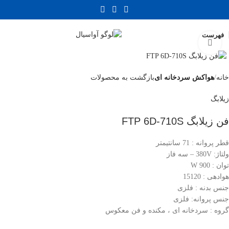
فهرست
بزرگنمایی تصویر
خانه
هواکش سردخانه ای
بازگشت به محصولات
زیلابگ
فن زیلابگ FTP 6D-710S
قطر پروانه : 71 سانتیمتر
ولتاژ: 380V – سه فاز
توان : 900 W
هوادهی : 15120
جنس بدنه : فلزی
جنس پروانه: فلزی
گروه : سردخانه ای ، مکنده و فن معکوس