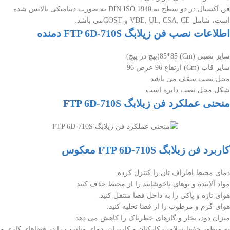
فن آکسیال در دو سطح به DIN ISO 1940 به صورت دینامیکی بالانس شده
است، شامل VDE, UL, CSA, CE و GOSTمی باشد.
اطلاعات نصب فن زیلابگ FTP 6D-710S دمنده
سایز نصبی (Cm) 85*85(پیچ در پیچ)
سایز قاب (Cm) ارتفاع 96 عرض 96
محل نصب سقف می باشد
شکل محل نصب دایره است
منحنی عملکرد فن زیلابگ FTP 6D-710S
کاربرد فن زیلابگ FTP 6D-710S معکوس
دمای محیط اطراف تان را کنترل کرده
مواد آلاینده و بوهای ناخوشایند را از محیط حذف کنید.
هوای تازه و پاکی را به داخل فضا منتقل کنید.
هوای گرم و مرطوب را از فضا تخلیه کنید.
میزان دود، بخار و گازهای خطرناک را کاهش می دهد.
به منظور حفظ سلامت کارکنان و کاربران، دمای مناسب را در فضاهای کاری و