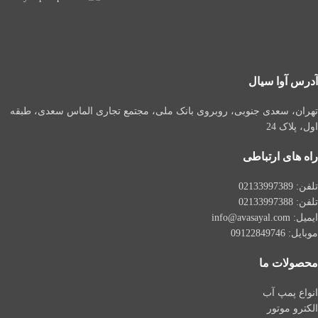
آدرس آوا سیال
تهران، سعدی جنوبی، روبروی بانک ملی، مجتمع تجاری الماس سعدی، طبقه
اول، پلاک 24
راه های ارتباطی
تلفن: 021
33997389
تلفن:
02133997388
ایمیل: info@avasayal.com
موبایل: 09122849746
محصولات ما
انواع پمپ آب
الکترو موتور