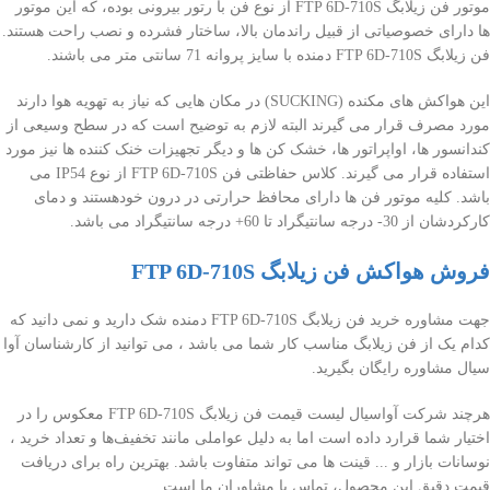
موتور فن زیلابگ FTP 6D-710S از نوع فن با رتور بیرونی بوده، که این موتور
ها دارای خصوصیاتی از قبیل راندمان بالا، ساختار فشرده و نصب راحت هستند.
فن زیلابگ FTP 6D-710S دمنده با سایز پروانه 71 سانتی متر می باشند.
این هواکش های مکنده (SUCKING) در مکان هایی که نیاز به تهویه هوا دارند
مورد مصرف قرار می گیرند البته لازم به توضیح است که در سطح وسیعی از
کندانسور ها، اواپراتور ها، خشک کن ها و دیگر تجهیزات خنک کننده ها نیز مورد
استفاده قرار می گیرند. کلاس حفاظتی فن FTP 6D-710S از نوع IP54 می
باشد. کلیه موتور فن ها دارای محافظ حرارتی در درون خودهستند و دمای
کارکردشان از 30- درجه سانتیگراد تا 60+ درجه سانتیگراد می باشد.
فروش هواکش فن زیلابگ FTP 6D-710S
جهت مشاوره خرید فن زیلابگ FTP 6D-710S دمنده شک دارید و نمی دانید که
کدام یک از فن زیلابگ مناسب کار شما می باشد ، می توانید از کارشناسان آوا
سیال مشاوره رایگان بگیرید.
هرچند شرکت آواسیال لیست قیمت فن زیلابگ FTP 6D-710S معکوس را در
اختیار شما قرارد داده است اما به دلیل عواملی مانند تخفیف‌ها و تعداد خرید ،
نوسانات بازار و ... قینت ها می تواند متفاوت باشد. بهترین راه برای دریافت
قیمت دقیق این محصول، تماس با مشاوران ما است.