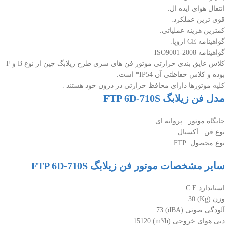
انتقال هوای ایده ال.
قوی ترین عملکرد.
کمترین هزینه عملیاتی.
گواهینامه CE اروپا.
گواهینامه ISO9001-2008
کلاس عایق بندی حرارتی موتور فن های سری طرح زیلابگ چین از نوع B و F
بوده و کلاس حفاظتی آن IP54* است.
کلیه موتورها دارای محافظ حرارتی در درون خود هستند .
مدل فن زیلابگ FTP 6D-710S
جایگاه موتور : پروانه ای
نوع فن : آکسیال
نوع محصول: FTP
سایر مشخصات موتور فن زیلابگ FTP 6D-710S
استاندارد C E
وزن (Kg) 30
آلودگی صوتی (dBA) 73
دبی هوای خروجی (m³/h) 15120