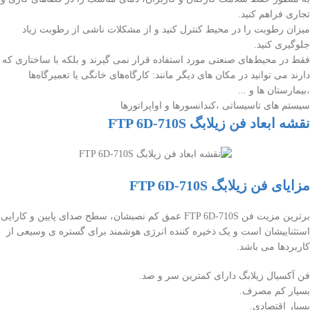
تجاری فراهم کنید.
میزان رطوبت را در محیط کنترل کنید و از مشکلات ناشی از رطوبت زیاد
جلوگیری کنید.
فقط در محیط‌های صنعتی مورد استفاده قرار نمی گیرند و بلکه با ساختاری که
دارند می توانید در مکان های دیگر مانند: کارگاه‌های خانگی یا تعمیرگاه‌ها
،بیمارستان ها و ...
سیستم های تاسیساتی ،کندانسورها و اواپراتورها
نقشه ابعاد فن زیلابگ FTP 6D-710S
مزایای فن زیلابگ FTP 6D-710S
برترین مزیت فن FTP 6D-710S عمق کم نصبشان، سطح صدای پایین و کارایی
استثناییشان است و یک ذخیره کننده انرژی هوشمند برای گستره ی وسیعی از
کاربردها می باشد.
فن آکسیال زیلابگ دارای کمترین سر و صد.
بسیار کم مصرف.
بسیار اقتصادی.