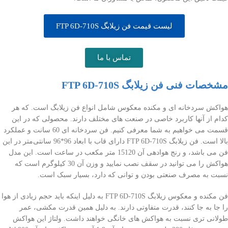
لیست قیمت فن زیلابگ FTP 6D-710S
تماس با ما
مشخصات فنی فن زیلابگ FTP 6D-710S
هواکش سردخانه ای و مکنده معکوس شامل انواع فن زیلابگ است. که هر
کدام از آنها کاربرد خاصی در صنعت های مختلف دارند. محصولی که در این
قسمت می خواهیم به شما معرفی کنیم. فن سردخانه ای 60 سانت و عملکرد
بالا است. فن زیلابگ FTP 6D-710S دارای قاب با ابعاد 96*96 سانتی‌متر در این
فن می باشد، و رنج هوادهی آن 15120 متر مکعب در ساعت است. این مدل
هواکش را می توانید در سقف نصب نمایید و وزن آن 30 کیلوگرم است که
نسبت به مصرف صنعتی بودن و توانی که دارد، بسیار سبک است.
فن مکنده و معکوس زیلابگ FTP 6D-710S به دلیل اینکه باید حجم زیادی از هوا
را جا به جا کنند، قدرت متفاوتی دارند. به دلیل همین قدرت مکشی، عمر
طولانی تری نسبت به هواکش های خانگی خواهند داشت. ولتاژ این هواکش