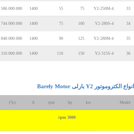
586.000.000
1400
55
75
Y2-250M-4
33
744.000.000
1400
75
100
Y2-280S-4
34
840.000.000
1400
90
125
Y2-280M-4
35
.310.000.000
1400
110
150
Y2-315S-4
36
انواع الکتروموتور Y2 بارلی Barely Motor
(%)
A
rpm
hp
kw
Model
3000 rpm