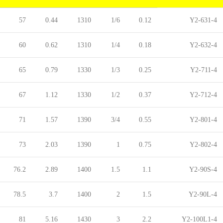
57
0.44
1310
1/6
0.12
Y2-631-4
60
0.62
1310
1/4
0.18
Y2-632-4
65
0.79
1330
1/3
0.25
Y2-711-4
67
1.12
1330
1/2
0.37
Y2-712-4
71
1.57
1390
3/4
0.55
Y2-801-4
73
2.03
1390
1
0.75
Y2-802-4
76.2
2.89
1400
1.5
1.1
Y2-90S-4
78.5
3.7
1400
2
1.5
Y2-90L-4
81
5.16
1430
3
2.2
Y2-100L1-4