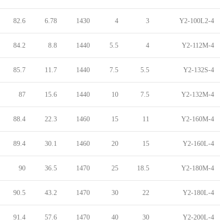
82.6
6.78
1430
4
3
Y2-100L2-4
84.2
8.8
1440
5.5
4
Y2-112M-4
85.7
11.7
1440
7.5
5.5
Y2-132S-4
87
15.6
1440
10
7.5
Y2-132M-4
88.4
22.3
1460
15
11
Y2-160M-4
89.4
30.1
1460
20
15
Y2-160L-4
90
36.5
1470
25
18.5
Y2-180M-4
90.5
43.2
1470
30
22
Y2-180L-4
91.4
57.6
1470
40
30
Y2-200L-4