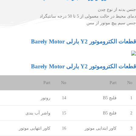
جنس بدنه از نوع چدن
دمای محیط در حالت معمولی از 5 تا 50 درجه سانتیگراد
جنس سیم پیچ موتور از مس
قطعات الکتروموتور Y2 بارلی Barely Motor
قطعات الکتروموتور Y2 بارلی Barely Motor
Part
No
Part
No
1
فلنج
B5
14
روتور
2
فلنج
B5
15
واشر آب بندی
3
کاور ابتدایی موتور
16
کاور انتهایی موتور