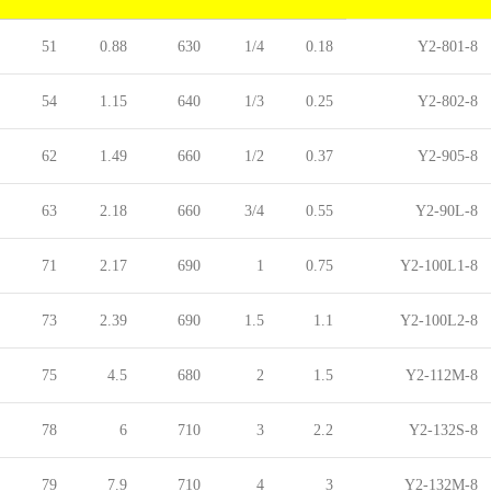
51
0.88
630
1/4
0.18
Y2-
801-8
54
1.15
640
1/3
0.25
Y2-
802-8
62
1.49
660
1/2
0.37
Y2-
905-8
63
2.18
660
3/4
0.55
Y2-
90
L-8
71
2.17
690
1
0.75
Y2-100L1-8
73
2.39
690
1.5
1.1
Y2-100L2-8
75
4.5
680
2
1.5
Y2-112M-8
78
6
710
3
2.2
Y2-132S-8
79
7.9
710
4
3
Y2-132M-8