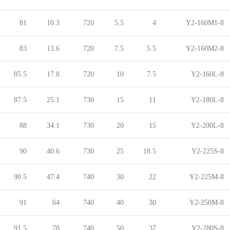
81
10.3
720
5.5
4
Y2-160M1-8
83
13.6
720
7.5
5.5
Y2-160M2-8
85.5
17.8
720
10
7.5
Y2-160L-8
87.5
25.1
730
15
11
Y2-180L-8
88
34.1
730
20
15
Y2-200L-8
90
40.6
730
25
18.5
Y2-225S-8
90.5
47.4
740
30
22
Y2-225M-8
91
64
740
40
30
Y2-250M-8
91.5
78
740
50
37
Y2-280S-8