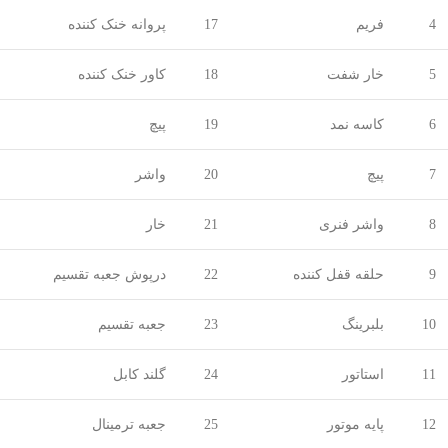
4
فریم
17
پروانه خنک کننده
5
خار شفت
18
کاور خنک کننده
6
کاسه نمد
19
پیچ
7
پیچ
20
واشر
8
واشر فنری
21
خار
9
حلقه قفل کننده
22
درپوش جعبه تقسیم
10
بلبرینگ
23
جعبه تقسیم
11
استاتور
24
گلند کابل
12
پایه موتور
25
جعبه ترمینال