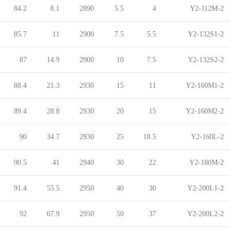
84.2
8.1
2890
5.5
4
Y2-112M-2
85.7
11
2900
7.5
5.5
Y2-132S1-2
87
14.9
2900
10
7.5
Y2-132S2-2
88.4
21.3
2930
15
11
Y2-160M1-2
89.4
28.8
2930
20
15
Y2-160M2-2
90
34.7
2930
25
18.5
Y2-160L-2
90.5
41
2940
30
22
Y2-180M-2
91.4
55.5
2950
40
30
Y2-200L1-2
92
67.9
2950
50
37
Y2-200L2-2