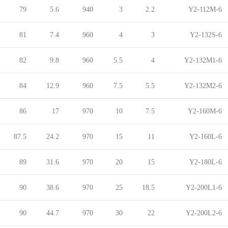
79
5.6
940
3
2.2
Y2-112M-6
81
7.4
960
4
3
Y2-132S-6
82
9.8
960
5.5
4
Y2-132M1-6
84
12.9
960
7.5
5.5
Y2-132M2-6
86
17
970
10
7.5
Y2-160M-6
87.5
24.2
970
15
11
Y2-160L-6
89
31.6
970
20
15
Y2-180L-6
90
38.6
970
25
18.5
Y2-200L1-6
90
44.7
970
30
22
Y2-200L2-6