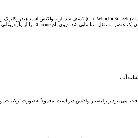
برای اولین بار در سال 1774 توسط شیمیدان سوئدی کارل ویلهلم شیله (Carl Wilhelm Scheele) کش
یبات آلی
ت نمی‌شود زیرا بسیار واکنش‌پذیر است. معمولاً به‌صورت ترکیبات یون