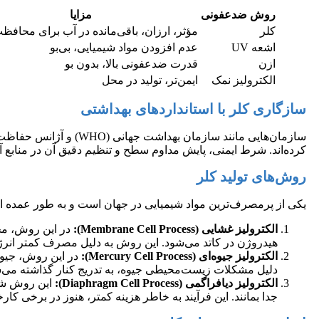
روش ضدعفونی
مزایا
کلر
مؤثر، ارزان، باقی‌مانده در آب برای محافظ
اشعه UV
عدم افزودن مواد شیمیایی، بی‌بو
ازن
قدرت ضدعفونی بالا، بدون بو
الکترولیز نمک
ایمن‌تر، تولید در محل
سازگاری کلر با استانداردهای بهداشتی
کرده‌اند. شرط ایمنی، پایش مداوم سطح و تنظیم دقیق آن در منابع
روش‌های تولید کلر
یکی از پرمصرف‌ترین مواد شیمیایی در جهان است و به طور عمده از 
الکترولیز غشایی (Membrane Cell Process):
در این روش، محل
هیدروژن در کاتد می‌شود. این روش به دلیل مصرف کمتر انر
الکترولیز جیوه‌ای (Mercury Cell Process):
در این روش، جیوه 
دلیل مشکلات زیست‌محیطی جیوه، به تدریج کنار گذاشته می‌
الکترولیز دیافراگمی (Diaphragm Cell Process):
این روش شام
جدا بمانند. این فرآیند به خاطر هزینه کمتر، هنوز در برخی کارخان