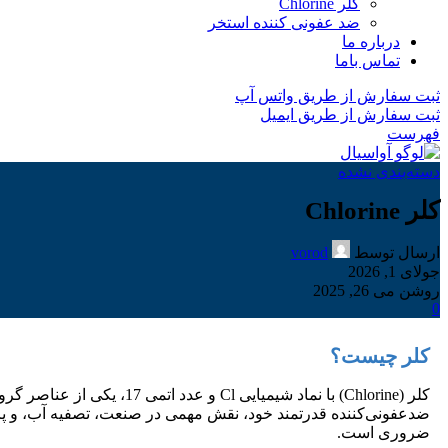
کلر Chlorine
ضد عفونی کننده استخر
درباره ما
تماس باما
ثبت سفارش از طریق واتس آپ
ثبت سفارش از طریق ایمیل
فهرست
دسته‌بندی نشده
کلر Chlorine
ارسال توسط
vorod
جولای 1, 2026
روشن می 26, 2025
0
کلر چیست؟
کلر (Chlorine) با نماد شیمی
ضروری است.