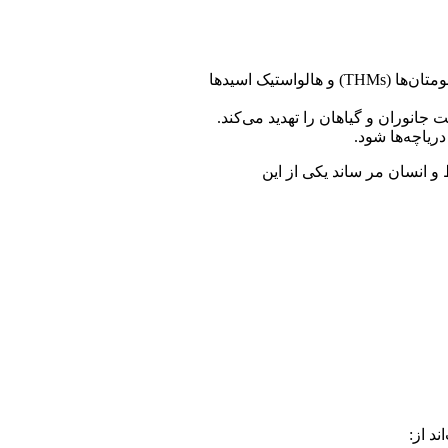
در فرآیند ضدعفونی آب، کلر می‌تواند با مواد آلی موجود واکنش داده و ترکیبات جانبی مانند تری‌هالومتان‌ها (THMs) و هالواستیک اسیدها
انوران و گیاهان را تهدید می‌کند.
ریاچه‌ها شود.
 انسان مر ساند یکی از این
د از: