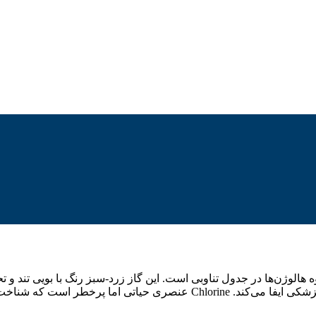
ایی Cl و عدد اتمی 17، یکی از عناصر گروه هالوژن‌ها در جدول تناوبی است. این گاز زرد-سبز رنگ با بو
ضدعفونی‌کننده قدرتمند خود، نقش مهمی در صنعت، تصفیه آب، و پزشکی ایفا می‌کند. Chlorine ع