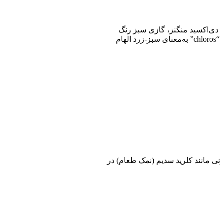
ف شد. او با واکنش اسید هیدروکلریک و دی‌اکسید منگنز، گازی سبز رنگ
به‌دست آورد که بعدها توسط هامفری دیوی (Humphry Davy) به‌عنوان یک عنصر مستقل شناسایی شد. دیوی نام Chlorine را از واژه یونانی “chloros” به‌معنای سبز-زرد الهام
ی مانند کلرید سدیم (نمک طعام) در