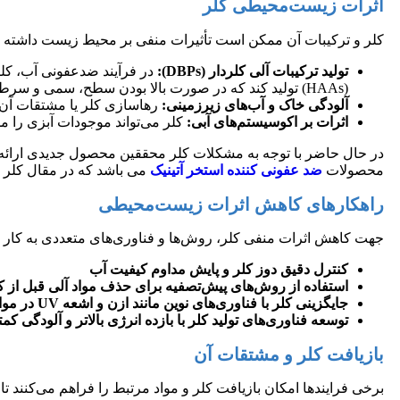
اثرات زیست‌محیطی کلر
کلر و ترکیبات آن ممکن است تأثیرات منفی بر محیط زیست داشته باش
تولید ترکیبات آلی کلردار (DBPs):
(HAAs) تولید کند که در صورت بالا بودن سطح، سمی و سرطان‌زا هستند.
آلودگی خاک و آب‌های زیرزمینی:
رهاسازی کلر یا مشتقات آن د
اثرات بر اکوسیستم‌های آبی:
کلر می‌تواند موجودات آبزی را مس
در حال حاضر با توجه به مشکلات کلر محققین محصول جدیدی ارائه ک
محصولات
ضد عفونی کننده استخر آتینیک
می باشد که در مقال کلر بس
راهکارهای کاهش اثرات زیست‌محیطی
جهت کاهش اثرات منفی کلر، روش‌ها و فناوری‌های متعددی به کار گ
کنترل دقیق دوز کلر و پایش مداوم کیفیت آب
استفاده از روش‌های پیش‌تصفیه برای حذف مواد آلی قبل از ک
جایگزینی کلر با فناوری‌های نوین مانند ازن و اشعه UV در موارد خاص
توسعه فناوری‌های تولید کلر با بازده انرژی بالاتر و آلودگی کمت
بازیافت کلر و مشتقات آن
برخی فرایندها امکان بازیافت کلر و مواد مرتبط را فراهم می‌کنند تا م