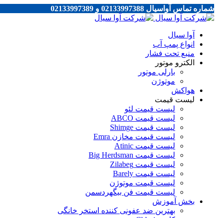
شماره تماس آواسیال 02133997388 و 02133997389
آوا سیال
انواع پمپ آب
منبع تحت فشار
الکترو موتور
بارلی موتور
موتوژن
هواکش
لیست قیمت
لیست قیمت لئو
لیست قیمت ABCO
لیست قیمت Shimge
لیست قیمت مخازن Emra
لیست قیمت Atinic
لیست قیمت Big Herdsman
لیست قیمت Zilabeg
لیست قیمت Barely
لیست قیمت موتوژن
لیست قیمت فن بیگهردسمن
بخش آموزش
بهترین ضد عفونی کننده استخر خانگی