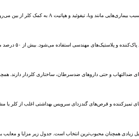
این محصول نقش کلیدی در گندزدایی آب شهری دارد. باکتری‌های مسبب بیما
در صنایع پتروشیمی، کلر برای تو
اروهای ضدالتهاب و حتی داروهای ضدسرطان، ساختاری کلردار دارند. هم
ی تمیزکننده و قرص‌های گندزدای سرویس بهداشتی اغلب از کلر یا مشتق
یل زیادی همچنان محبوب‌ترین انتخاب است. جدول زیر مزایا و معایب ب