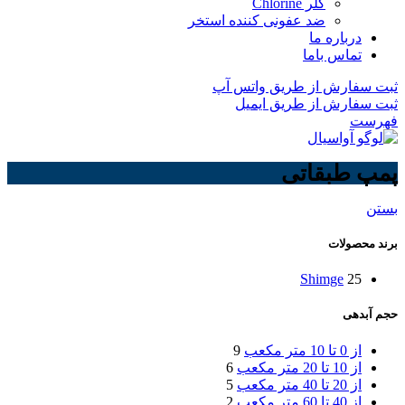
کلر Chlorine
ضد عفونی کننده استخر
درباره ما
تماس باما
ثبت سفارش از طریق واتس آپ
ثبت سفارش از طریق ایمیل
فهرست
پمپ طبقاتی
بستن
برند محصولات
Shimge
25
حجم آبدهی
از 0 تا 10 متر مکعب
9
از 10 تا 20 متر مکعب
6
از 20 تا 40 متر مکعب
5
از 40 تا 60 متر مکعب
2