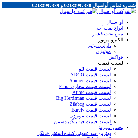
شماره تماس آواسیال 02133997388 و 02133997389
آوا سیال
انواع پمپ آب
منبع تحت فشار
الکترو موتور
بارلی موتور
موتوژن
هواکش
لیست قیمت
لیست قیمت لئو
لیست قیمت ABCO
لیست قیمت Shimge
لیست قیمت مخازن Emra
لیست قیمت Atinic
لیست قیمت Big Herdsman
لیست قیمت Zilabeg
لیست قیمت Barely
لیست قیمت موتوژن
لیست قیمت فن بیگهردسمن
بخش آموزش
بهترین ضد عفونی کننده استخر خانگی