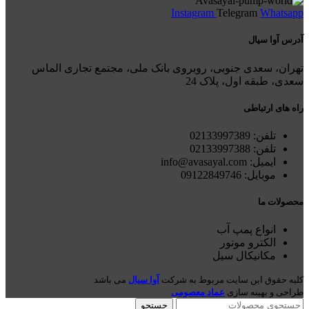
Instagram
Telegram
Whatsapp
آدرس آوا سیال
تهران، سعدی جنوبی، روبروی بانک ملی، مجتمع تجاری الماس
سعدی، طبقه اول، پلاک 24
راه های ارتباطی
تلفن: 021
33997389
تلفن:
02133997388
ایمیل: info@avasayal.com
موبایل: 09122849746
محصولات ما
انواع پمپ آب
الکترو موتور
مکانیکال سیل
کلیه حقوق این سایت مربوط به شرکت
آوا سیال
می باشد
طراحی و بهینه سازی
عماد معصومی
جستجو