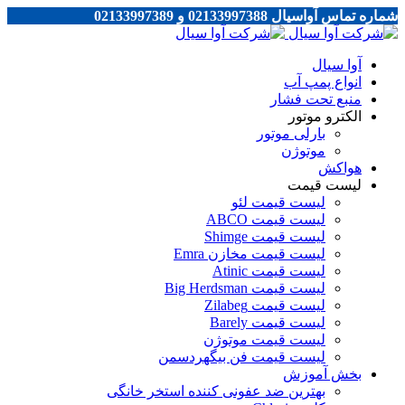
شماره تماس آواسیال 02133997388 و 02133997389
آوا سیال
انواع پمپ آب
منبع تحت فشار
الکترو موتور
بارلی موتور
موتوژن
هواکش
لیست قیمت
لیست قیمت لئو
لیست قیمت ABCO
لیست قیمت Shimge
لیست قیمت مخازن Emra
لیست قیمت Atinic
لیست قیمت Big Herdsman
لیست قیمت Zilabeg
لیست قیمت Barely
لیست قیمت موتوژن
لیست قیمت فن بیگهردسمن
بخش آموزش
بهترین ضد عفونی کننده استخر خانگی