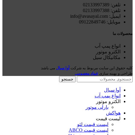
تلفن: 021
33997389
تلفن:
02133997388
ایمیل: info@avasayal.com
موبایل: 09122849746
محصولات ما
انواع پمپ آب
الکترو موتور
مکانیکال سیل
کلیه حقوق این سایت مربوط به شرکت
آوا سیال
می باشد
طراحی و بهینه سازی
عماد معصومی
جستجو
آوا سیال
انواع پمپ آب
الکترو موتور
بارلی موتور
هواکش
لیست قیمت
لیست قیمت لئو
لیست قیمت ABCO