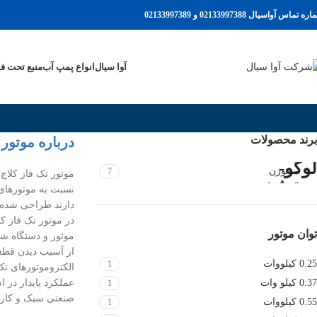
ه تماس آواسیال 02133997388 و 02133997389
آوا سیال
انواع پمپ آب
منبع تحت ف
برند محصولات
درباره موتور 
موتوژن
7
موتور تک فاز کلاچ 
دارند طراحی شده
در موتور تک فاز ک
توان موتور
موتور و دستگاه شد
از آسیب دیدن قطع
0.25 کیلووات
1
الکتروموتورهای تک
0.37 کیلو وات
عملکرد پایدار در 
1
صنعتی سبک و کارگ
0.55 کیلووات
1