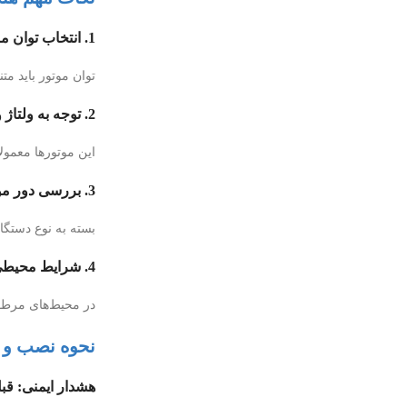
1. انتخاب توان مناسب
توان موتور باید م
2. توجه به ولتاژ و فرکانس
این موتورها معمولاً با برق 220 ولت و فرکانس 50 هرتز کار می‌کنند. تطابق مشخصا
3. بررسی دور موتور
بسته به نوع دستگاه
4. شرایط محیطی نصب
در محیط‌های مرطوب، پرگردوغ
نحوه نصب و ر
هشدار ایمنی: قبل