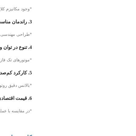
*وجود مکانیزم کلا
3. راندمان مناسب و مصرف انرژی بهینه
*طراحی مهندسی‌شد
4. تنوع در توان و سرعت
*موتورهای تک فاز کلاچ دار در توان‌های 
5. کارکرد کم‌صدا و بدون لرزش
*بالانس دقیق روتو
6. قیمت اقتصادی نسبت به کارایی
*در مقایسه با عملک