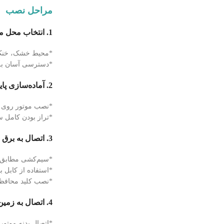
مراحل نصب
1. انتخاب محل مناسب
*محیط خشک، خنک 
*دسترسی آسان بر
2. آماده‌سازی پایه
*نصب موتور روی پ
*تراز بودن کامل
3. اتصال به برق
*سیم‌کشی مطابق ن
*استفاده از کابل
*نصب کلید محافظ 
4. اتصال به زمین
*اتصال بدنه موتور