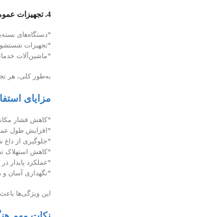
4. تجهیزات عمومی و خدماتی
*دستگاه‌های بسته‌
*تجهیزات شستشو 
*ماشین‌آلات خدمات
به‌طور کلی، هر تجهی
مزایای استفاد
*کاهش فشار مکان
*افزایش طول عمر 
*جلوگیری از داغ ش
*کاهش استهلاک تج
*عملکرد پایدار در 
*نگهداری آسان و ه
این ویژگی‌ها باعث
نکات مهم هنگ