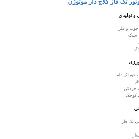
تور تک فاز کلاچ دار موتوژن
چوب و فلز
ش سبک
چک
ب خوراک دام
از
ه خردکن
ی کوچک
نی تک فاز
ساز