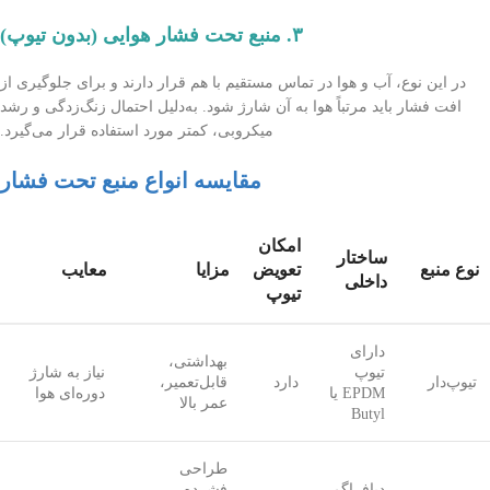
۳. منبع تحت فشار هوایی (بدون تیوپ)
در این نوع، آب و هوا در تماس مستقیم با هم قرار دارند و برای جلوگیری از
افت فشار باید مرتباً هوا به آن شارژ شود. به‌دلیل احتمال زنگ‌زدگی و رشد
میکروبی، کمتر مورد استفاده قرار می‌گیرد.
مقایسه انواع منبع تحت فشار
امکان
ساختار
نوع منبع
تعویض
مزایا
معایب
داخلی
تیوپ
دارای
بهداشتی،
تیوپ
نیاز به شارژ
تیوپ‌دار
دارد
قابل‌تعمیر،
EPDM یا
دوره‌ای هوا
عمر بالا
Butyl
طراحی
دیافراگم
فشرده،