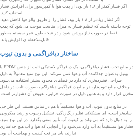
اگر فشار کمتر از ۱.۸ بار بود، از پمپ هوا یا کمپرسور برای افزایش فشار
استفاده کنید.
اگر فشار زیادتر از ۱.۸ بار بود، فشار را از طریق والو هوا کاهش دهید.
توجه داشته باشید که تنظیم فشار به میزان مناسب موجب می‌شود که پمپ
فقط در صورت نیاز روشن شود و در نتیجه طول عمر سیستم به‌طور
قابل‌ملاحظه‌ای افزایش یابد.
ساختار دیافراگمی و بدون تیوپ
در منابع تحت فشار دیافراگمی، یک دیافراگم لاستیکی ثابت از جنس EPDM یا
بوتیل به‌عنوان جداکننده آب و هوا عمل می‌کند. این نوع منبع معمولاً به دلیل
طراحی فشرده‌تری که دارد در فضاهای محدود بیشتر استفاده می‌شود.
برخلاف منابع تیوپ‌دار، در منابع دیافراگمی دیافراگم به‌صورت ثابت در داخل
مخزن قرار دارد و به همین دلیل در صورت خرابی، تعویض آن دشوارتر است.
در منابع بدون تیوپ، آب و هوا مستقیماً با هم در تماس هستند. این طراحی
ساده‌تر است، اما مشکلاتی نظیر زنگ‌زدگی، تشکیل رسوب و رشد میکروبی
را به دنبال دارد که می‌تواند بر کیفیت آب تأثیر منفی بگذارد. در این نوع منبع،
فشار هوا مستقیماً به آب وارد می‌شود و از آنجایی که هوا و آب هیچ جداسازی
ندارند، باید مراقب کیفیت و بهداشت آن بود.