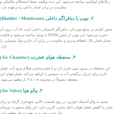
رنگ‌های اپوکسی ساخته می‌شود. این بدنه وظیفه حفظ استحکام مکانیکی و
مقاومت در برابر فشار داخلی را برعهده دارد.
۲. تیوپ یا دیافراگم داخلی (Bladder / Membrane)
بخش کلیدی در منابع تیوپ‌دار، دیافراگم لاستیکی داخلی است که آب درون آن
ذخیره می‌شود. این تیوپ از جنس EPDM یا بوتیل ساخته می‌شود و قابلیت
تحمل فشار بالا، انعطاف‌پذیری و مقاومت در برابر آب داغ و مواد شیمیایی را
دارد.
۳. محفظه هوای فشرده (Air Chamber)
این محفظه در بیرون تیوپ قرار دارد و با فشرده‌شدن هنگام ورود آب، فشار
لازم برای جریان برگشتی آب به سیستم را فراهم می‌کند. فشار هوای این
محفظه معمولاً در محدوده ۱.۵ تا ۳ بار تنظیم می‌شود.
۴. والو هوا (Air Valve)
شبیه به والو لاستیک خودرو، بر روی قسمت بالایی منبع قرار گرفته و برای
شارژ یا کاهش فشار هوای داخل مخزن کاربرد دارد. این والو به‌صورت دوره‌ای
نیاز به بررسی و در صورت نیاز تنظیم دارد.